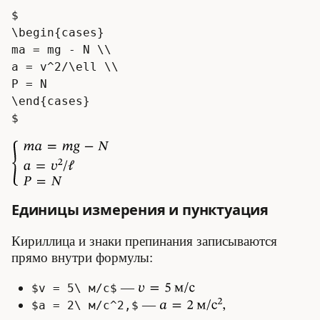
$

\begin{cases}

ma = mg - N \\

a = v^2/\ell \\

P = N

\end{cases}

Единицы измерения и пунктуация
Кириллица и знаки препинания записываются
прямо внутри формулы:
—
$v = 5\ м/с$
—
$a = 2\ м/с^2,$