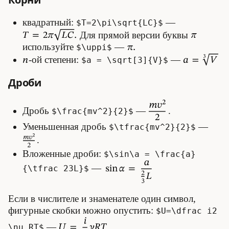
квадратный:
—
$T=2\pi\sqrt{LC}$
Для прямой версии буквы
используйте
—
$\uppi$
-ой степени:
—
$a = \sqrt[3]{V}$
Дроби
Дробь
—
.
$\frac{mv^2}{2}$
Уменьшенная дробь
—
$\tfrac{mv^2}{2}$
.
Вложенные дроби:
$\sin\a = \frac{a}
—
{\tfrac 23L}$
Если в числителе и знаменателе один символ,
фигурные скобки можно опустить:
$U=\dfrac i2
—
\nu RT$