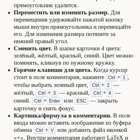
прямоугольник удалится.
Переместить или изменить размер.
Для
перемещения удерживайте нажатой кнопку
мыши внутри прямоугольника и перемещайте
его. Для изменения размера потяните за
нижний правый угол.
Сменить цвет.
В шапке карточки 4 цвета:
зелёный, жёлтый, красный, синий. Цвет можно
поменять, кликнув по нужному кружку.
Горячие клавиши для цвета.
Когда курсор
стоит в поле комментария, нажмите
+
,
Ctrl
1
чтобы выбрать зеленый цвет,
+
—
Ctrl
2
жёлтый,
+
— красный,
+
—
Ctrl
3
Ctrl
4
синий.
+
или
— закрыть
Ctrl
Enter
ESC
карточку и снять фокус.
Картинка/формула в комментарии.
В поле
ввода можно вставить изображение из буфера
обмена
+
или добавить файл иконкой
Ctrl
V
«+». Внутри комментария работают LaTeX и