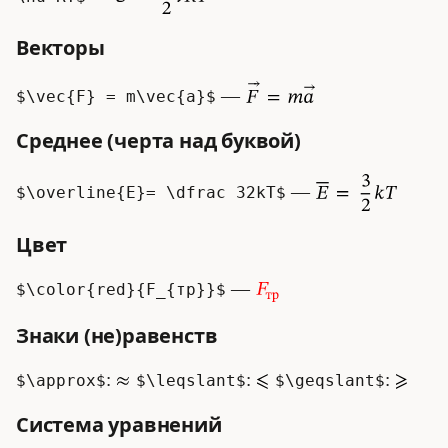
Векторы
—
$\vec{F} = m\vec{a}$
Среднее (черта над буквой)
—
$\overline{E}= \dfrac 32kT$
Цвет
—
$\color{red}{F_{тр}}$
Знаки (не)равенств
:
:
:
$\approx$
$\leqslant$
$\geqslant$
Система уравнений