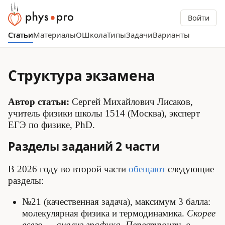
Войти
Статьи
Материалы
О
Школа
Типы
Задачи
Варианты
Структура экзамена
Автор статьи:
Сергей Михайлович Лисаков,
учитель физики школы 1514 (Москва), эксперт
ЕГЭ по физике, PhD.
Разделы заданий 2 части
В 2026 году во второй части
обещают
следующие
разделы:
№21 (качественная задача), максимум 3 балла:
молекулярная физика и термодинамика.
Скорее
всего — анализ графика. Перестроить в