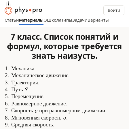
Войти
Статьи
Материалы
О
Школа
Типы
Задачи
Варианты
7 класс. Список понятий и
формул, которые требуется
знать наизусть.
Механика.
Механическое движение.
Траектория.
Путь
.
Перемещение.
Равномерное движение.
Скорость
при равномерном движении.
Мгновенная скорость
.
Средняя скорость.