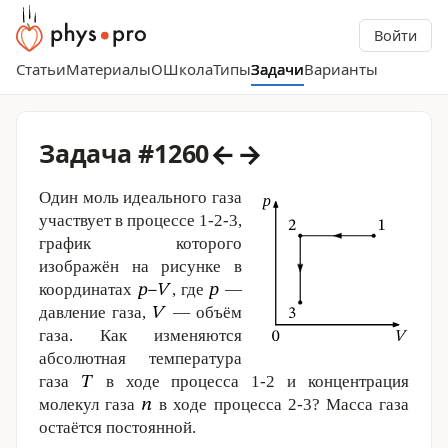
Войти
Статьи
Материалы
О
Школа
Типы
Задачи
Варианты
←
→
Задача #1260
Один моль идеального газа
участвует в процессе 1-2-3,
график которого
изображён на рисунке в
координатах
, где
—
давление газа,
— объём
газа. Как изменяются
абсолютная температура
газа
в ходе процесса 1-2 и концентрация
молекул газа
в ходе процесса 2-3? Масса газа
остаётся постоянной.