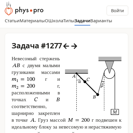
Войти
Статьи
Материалы
О
Школа
Типы
Задачи
Варианты
←
→
Задача #1277
Невесомый стержень
с двумя малыми
грузиками массами
г и
г,
расположенными в
точках
и
соответственно,
шарнирно закреплен
в точке
Груз массой
г подвешен к
идеальному блоку за невесомую и нерастяжимую