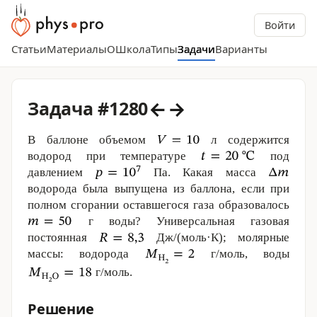
Войти
Статьи
Материалы
О
Школа
Типы
Задачи
Варианты
←
→
Задача #1280
В баллоне объемом
л содержится
водород при температуре
под
давлением
Па. Какая масса
водорода была выпущена из баллона, если при
полном сгорании оставшегося газа образовалось
г воды? Универсальная газовая
постоянная
Дж/(моль·К); молярные
массы: водорода
г/моль, воды
г/моль.
Решение