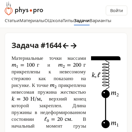
Войти
Статьи
Материалы
О
Школа
Типы
Задачи
Варианты
←
→
Задача #1644
Материальные точки массами
и
прикреплены к невесомому
стержню как показано на
рисунке. К точке
прикреплена
невесомая пружина жесткостью
верхний конец
которой закреплен. Длина
пружины в недеформированном
состоянии
В
начальный момент грузы