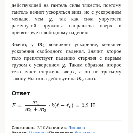
действующей на гантель силы тяжести, поэтому
гантель начнет ускоряться вниз, но с ускорением
меньше, чем
так как сила упругости
растянутой пружины направлена вверх и
препятствует свободному падению.
Значит, у
возникнет ускорение, меньшее
ускорения свободного падения. Значит, второе
тело препятствует падению стержня с первым
грузом с ускорением
Таким образом, второе
тело тянет стержень вверх, а он по третьему
закону Ньютона действует на
вниз.
Ответ
Сложность:
7/10
Источник:
Лисаков
Раздел:
Механика
Подраздел:
Динамика