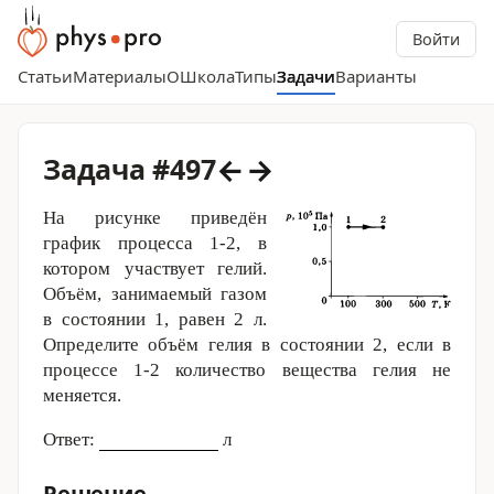
Войти
Статьи
Материалы
О
Школа
Типы
Задачи
Варианты
←
→
Задача #497
На рисунке приведён
график процесса 1-2, в
котором участвует гелий.
Объём, занимаемый газом
в состоянии 1, равен
2 л
.
Определите объём гелия в состоянии 2, если в
процессе 1-2 количество вещества гелия не
меняется.
Ответ:
л
Решение