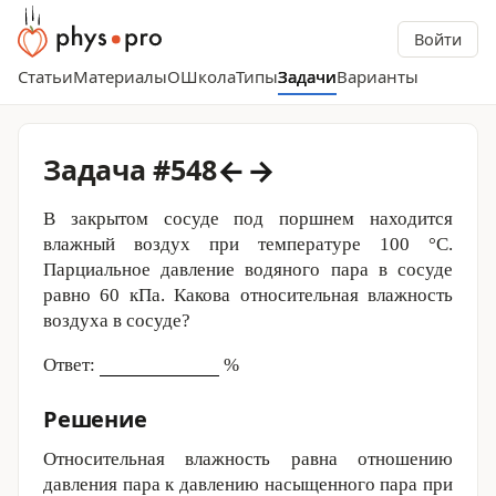
Войти
Статьи
Материалы
О
Школа
Типы
Задачи
Варианты
←
→
Задача #548
В закрытом сосуде под поршнем находится
влажный воздух при температуре
100 °С
.
Парциальное давление водяного пара в сосуде
равно
60 кПа
. Какова относительная влажность
воздуха в сосуде?
Ответ:
%
Решение
Относительная влажность равна отношению
давления пара к давлению насыщенного пара при