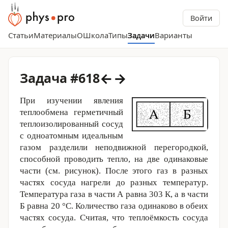
Войти
Статьи
Материалы
О
Школа
Типы
Задачи
Варианты
←
→
Задача #618
При изучении явления
теплообмена герметичный
теплоизолированный сосуд
с одноатомным идеальным
газом разделили неподвижной перегородкой,
способной проводить тепло, на две одинаковые
части (см. рисунок). После этого газ в разных
частях сосуда нагрели до разных температур.
Температура газа в части А равна
303 К
, а в части
Б равна
20 °С
. Количество газа одинаково в обеих
частях сосуда. Считая, что теплоёмкость сосуда