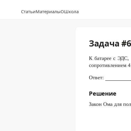
Статьи
Материалы
О
Школа
Задача #6
К батарее с ЭДС,
сопротивлением
4
Ответ:
Решение
Закон Ома для по