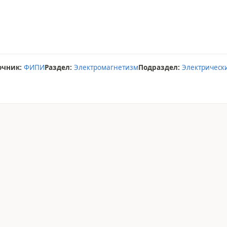
очник:
ФИПИ
Раздел:
Электромагнетизм
Подраздел:
Электрическ