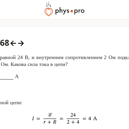
68
←
→
 равной
24 В
, и внутренним сопротивлением
2 Ом
подкл
 Ом
. Какова сила тока в цепи?
А
лной цепи: