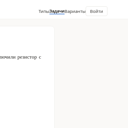
Задачи
Типы
Варианты
Войти
ючили резистор с