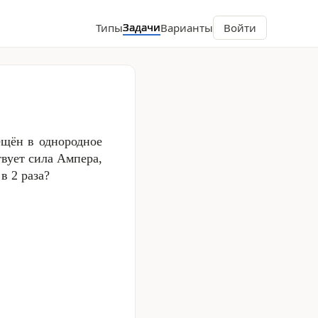
Задачи
Типы
Варианты
Войти
щён в однородное
вует сила Ампера,
в 2 раза?