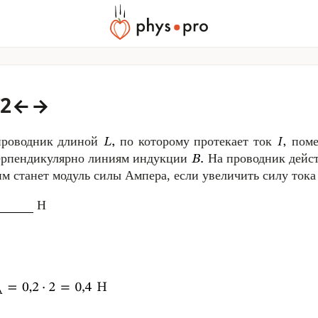
72
←
→
проводник длиной
по которому протекает ток
поме
ерпендикулярно линиям индукции
На проводник дейст
им станет модуль силы Ампера, если увеличить силу тока 
Н