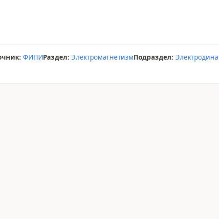
очник:
ФИПИ
Раздел:
Электромагнетизм
Подраздел:
Электродин