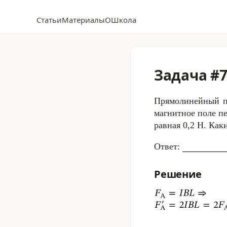
Статьи
Материалы
О
Школа
Задача #
Прямолинейный 
магнитное поле п
равная
0,2 Н
. Как
Ответ:
Решение