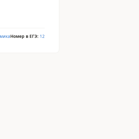
амика
Номер в ЕГЭ:
12