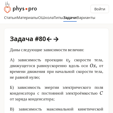
Войти
Статьи
Материалы
О
Школа
Типы
Задачи
Варианты
←
→
Задача #80
Даны следующие зависимости величин:
А) зависимость проекции
скорости тела,
движущегося равноускоренно вдоль оси
от
времени движения при начальной скорости тела,
не равной нулю;
Б) зависимость энергии электрического поля
конденсатора c постоянной электроёмкостью
от заряда конденсатора;
В) зависимость максимальной кинетической