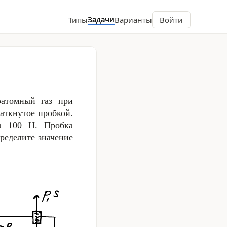
Задачи
Типы
Варианты
Войти
оатомный газ при
аткнутое пробкой.
на
100 Н
. Пробка
ределите значение