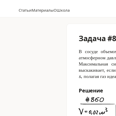
Статьи
Материалы
О
Школа
Задача #8
В сосуде объем
атмосферном давл
Максимальная с
выскакивает, есл
полагая газ иде
Решение