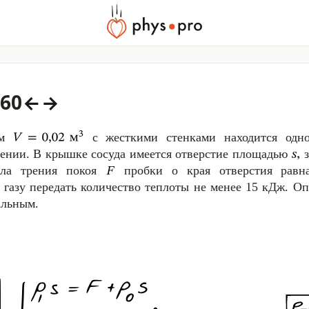
60
←
→
ом
с жесткими стенками находится одн
ении. В крышке сосуда имеется отверстие площадью
з
ила трения покоя
пробки о края отверстия рав
и газу передать количество теплоты не менее
15 кДж
. Оп
альным.