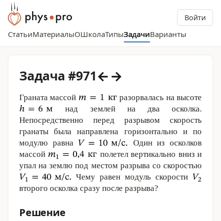
Войти
Статьи
Материалы
О
Школа
Типы
Задачи
Варианты
←
→
Задача #971
Граната массой
разорвалась на высоте
над землей на два осколка.
Непосредственно перед разрывом скорость
гранаты была направлена горизонтально и по
модулю равна
Один из осколков
массой
полетел вертикально вниз и
упал на землю под местом разрыва со скоростью
Чему равен модуль скорости
второго осколка сразу после разрыва?
Решение