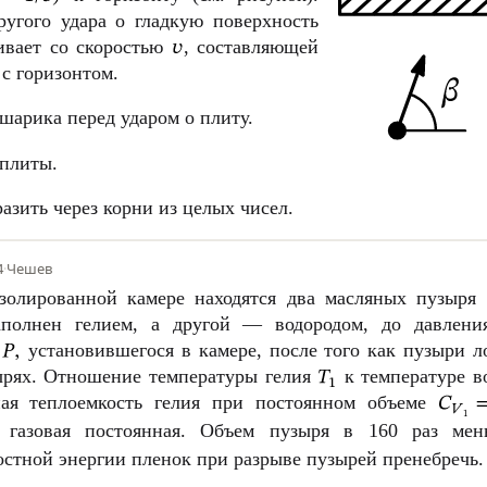
угого удара о гладкую поверхность
ивает со скоростью
, составляющей
с горизонтом.
шарика перед ударом о плиту.
 плиты.
азить через корни из целых чисел.
4
·
Чешев
золированной камере находятся два масляных пузыря о
аполнен гелием, а другой — водородом, до давлен
я
установившегося в камере, после того как пузыри л
ырях. Отношение температуры гелия
к температуре в
я теплоемкость гелия при постоянном объеме
азовая постоянная. Объем пузыря в 160 раз мен
стной энергии пленок при разрыве пузырей пренебречь.