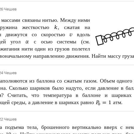
26
·
Чешев
 массами связаны нитью. Между ними
 пружина жесткостью
, сжатая на
ы движутся со скоростью
вдоль
ющей угол
с осью системы (см.
ежигания нити один из грузов полетел
воначальному направлению движения. Найти массу груза
24
·
Чешев
аполняются из баллона со сжатым газом. Объем одног
на. Сколько шариков было надуто, если давление в ба
? Считать, что температура в баллоне и шариках 
щей среды, а давление в шариках равно
атм.
22
·
Чешев
а подъема тела, брошенного вертикально вверх с нек