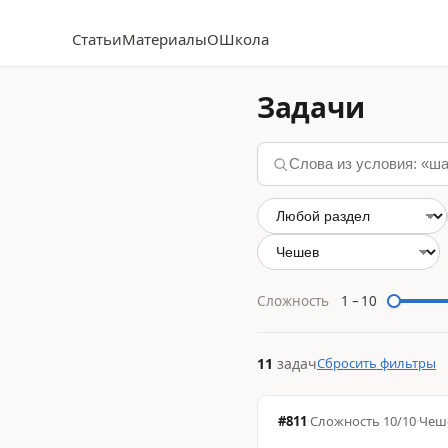
Статьи
Материалы
О
Школа
Задачи
Сложность
1
–
10
11
задач
Сбросить фильтры
#811
·
Сложность
10/10
·
Чеш