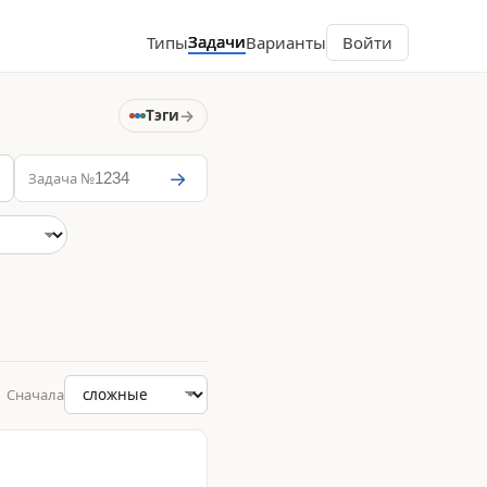
Задачи
Типы
Варианты
Войти
→
Тэги
→
Задача №
Сначала