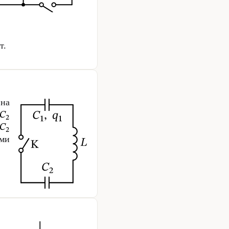
т.
на
ими