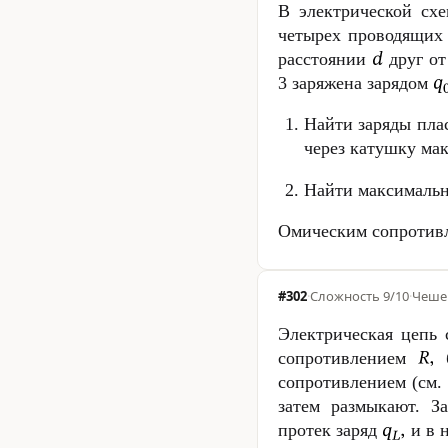
В электрической сх
четырех проводящих
расстоянии
друг от
3 заряжена зарядом
Найти заряды плас
через катушку мак­
Найти максимальн
Омическим сопротивл
#302
·
Сложность
9/10
·
Чеше
Электрическая цепь
сопротивлением
б
сопротивлением (см.
затем размыкают. З
протек заряд
и в 