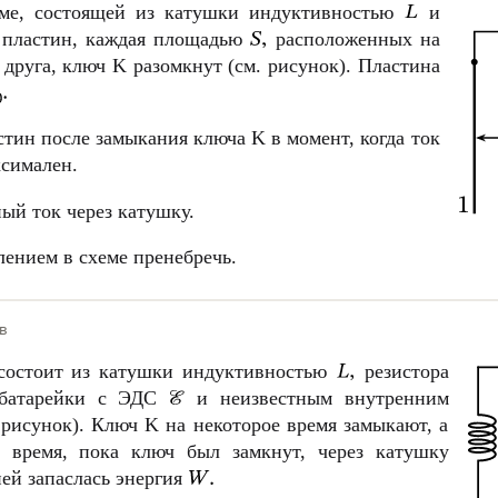
еме, состоящей из катушки индуктивностью
и
 пластин, каждая площадью
расположенных на
 друга, ключ K разомкнут (см. рисунок). Пластина
тин после замыкания ключа K в момент, когда ток
си­ма­лен.
ый ток через катушку.
ением в схеме пренебречь.
в
 состоит из катушки индуктивностью
резистора
атарейки с ЭДС
и неизвестным внутренним
 рисунок). Ключ K на некоторое время замыкают, а
а время, пока ключ был замкнут, через катушку
ней запаслась энергия