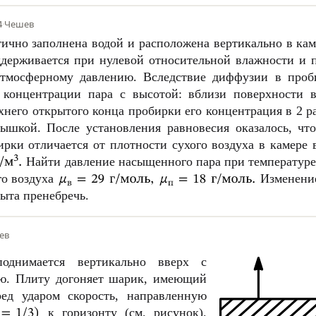
4
·
Чешев
тично заполнена водой и расположена вертикально в кам
ддерживается при нулевой относительной влажности и 
тмосферному давлению. Вследствие диффузии в проби
 концентрации пара с высотой: вблизи поверхности в
хнего открытого конца пробирки его концентрация в 2 р
ышкой. После установления равновесия оказалось, чт
ирки отличается от плотности сухого воздуха в камере 
Найти давление насыщенного пара при температуре
го воздуха
Изменение
ыта пренебречь.
ев
однимается вертикально вверх с
ью. Плиту догоняет шарик, имеющий
ред ударом скорость, направленную
к горизонту (см. рисунок).