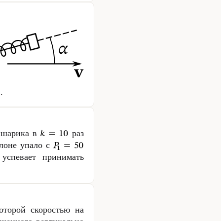
.
о шарика в
раз
ллоне упало с
успевает принимать
оторой скоростью на