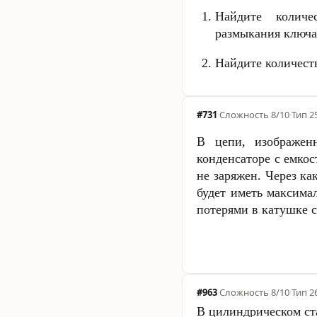
Найдите колич
размыкания ключа
Найдите количест
#731
·
Сложность
8/10
·
Тип 2
В цепи, изображен
конденсаторе с емко
не заряжен. Через ка
будет иметь максима
потерями в катушке 
#963
·
Сложность
8/10
·
Тип 2
В цилиндрическом ст