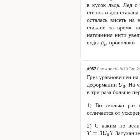
в кусок льда. Лед с
стенок и дна стакана 
осталась висеть на 
стакане за время 
натяжения нити уве
воды
проволоки
#987
·
Сложность
8/10
·
Тип 2
Груз уравновешен на
деформации
На ч
в три раза больше пе
1) Во сколько раз
отличается от ускоре
2) С каким по вели
Затухание