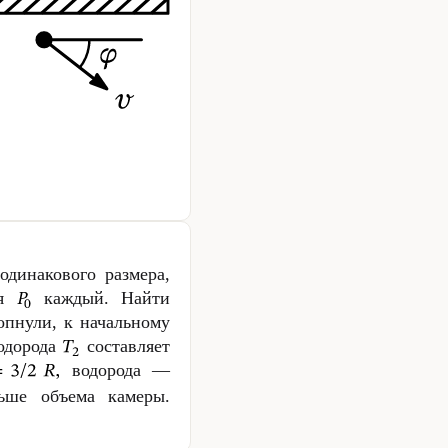
динакового размера,
ия
каждый. Найти
опнули, к начальному
одорода
составляет
водорода —
ьше объема камеры.