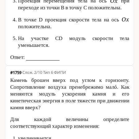
Проекция перемещения тела на ось
при
переходе из точки B в точку C положительна.
В точке D проекция скорости тела на ось
положительна.
На участке CD модуль скорости тела
уменьшается.
Ответ:
#1759
·
2/10
·
Тип 6
·
ФИПИ
Камень брошен вверх под углом к горизонту.
Сопротивление воздуха пренебрежимо малó. Как
меняются модуль ускорения камня и его
кинетическая энергия в поле тяжести при движении
камня вверх?
Для каждой величины определите
соответствующий характер изменения:
увеличивается