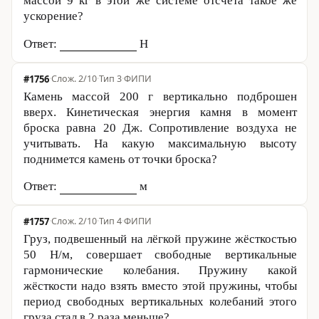
массой
9 кг
в этой же системе отсчёта такое же
ускорение?
Ответ:
Н
#1756
·
2/10
·
Тип 3
·
ФИПИ
Камень массой
200 г
вертикально подброшен
вверх. Кинетическая энергия камня в момент
броска равна
20 Дж
. Сопротивление воздуха не
учитывать. На какую максимальную высоту
поднимется камень от точки броска?
Ответ:
м
#1757
·
2/10
·
Тип 4
·
ФИПИ
Груз, подвешенный на лёгкой пружине жёсткостью
50 Н
/м, совершает свободные вертикальные
гармонические колебания. Пружину какой
жёсткости надо взять вместо этой пружины, чтобы
период свободных вертикальных колебаний этого
груза стал в 2 раза меньше?