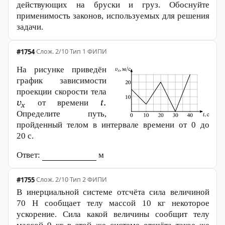
действующих на бруски и груз. Обоснуйте
применимость законов, используемых для решения
задачи.
#1754
·
2/10
·
Тип 1
·
ФИПИ
На рисунке приведён
график зависимости
проекции скорости тела
от времени
Определите путь,
пройденный телом в интервале времени от 0 до
20 с
.
Ответ:
м
#1755
·
2/10
·
Тип 2
·
ФИПИ
В инерциальной системе отсчёта сила величиной
70 Н
сообщает телу массой
10 кг
некоторое
ускорение. Сила какой величины сообщит телу