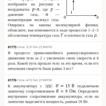
изображён на рисунке в
координатах
, где
—
давление газа,
—
концентрация молекул газа.
Опираясь на законы молекулярной физики,
объясните, как изменяются в ходе процессов 1–2–3
абсолютная температура газа
и плотность газа
#1775
·
3/10
·
Тип 22
·
ФИПИ
В процессе прямолинейного равноускоренного
движения тело за
2 с
увеличило свою скорость в 4
раза. Какой путь прошло тело за это время, если его
начальная скорость была равна
3 м
/с?
#1776
·
4/10
·
Тип 23
·
ФИПИ
К аккумулятору с ЭДС
подключили
лампочку сопротивлением
. Определите
внутреннее сопротивление аккумулятора, если на
лампочке выделяется мощность, равная
18 Вт
.