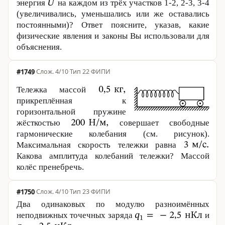
энергия
на каждом из трёх участков 1-2, 2-3, 3-4
(увеличивались, уменьшались или же оставались
постоянными)? Ответ поясните, указав, какие
физические явления и законы Вы использовали для
объяснения.
#1749
·
4/10
·
Тип 22
·
ФИПИ
Тележка массой
прикреплённая к
горизонтальной пружине
жёсткостью
совершает свободные
гармонические колебания (см. рисунок).
Максимальная скорость тележки равна
Какова амплитуда колебаний тележки? Массой
колёс пренебречь.
#1750
·
4/10
·
Тип 23
·
ФИПИ
Два одинаковых по модулю разноимённых
неподвижных точечных заряда
и