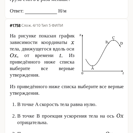
Ответ:
Н/м
#1758
·
4/10
·
Тип 5
·
ФИПИ
На рисунке показан график
зависимости координаты
тела, движущегося вдоль оси
от времени
Из
приведённого ниже списка
выберите все верные
утверждения.
Из приведённого ниже списка выберите все верные
утверждения.
В точке A скорость тела равна нулю.
В точке B проекция ускорения тела на ось
отрицательна.