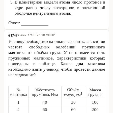
В планетарной модели атома число протонов в
ядре равно числу электронов в электронной
оболочке нейтрального атома.
Ответ:
#1747
·
1/10
·
Тип 20
·
ФИПИ
Ученику необходимо на опыте выяснить, зависит ли
частота свободных колебаний пружинного
маятника от объёма груза. У него имеется пять
пружинных маятников, характеристики которых
приведены в таблице. Какие
два
маятника
необходимо взять ученику, чтобы провести данное
исследование?
Объём
№
Жёсткость
Масса
маятника
пружины, Н/м
груза, г
груза, см
1
40
30
100
2
60
60
200