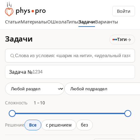
Войти
Статьи
Материалы
О
Школа
Типы
Задачи
Варианты
Задачи
→
Тэги
Задача №
Сложность
1
–
10
Решение
Все
с решением
без