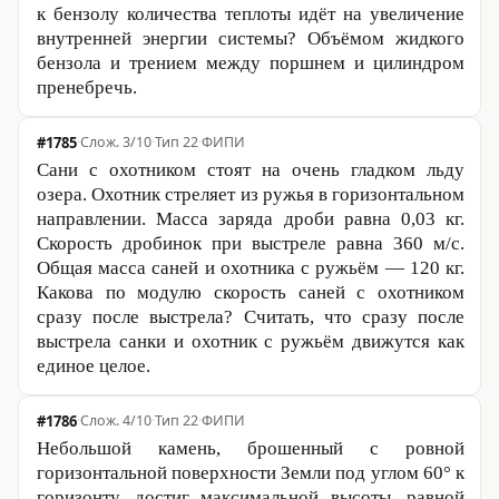
к бензолу количества теплоты идёт на увеличение
внутренней энергии системы? Объёмом жидкого
бензола и трением между поршнем и цилиндром
пренебречь.
#1785
·
3/10
·
Тип 22
·
ФИПИ
Сани с охотником стоят на очень гладком льду
озера. Охотник стреляет из ружья в горизонтальном
направлении. Масса заряда дроби равна
0,03 кг
.
Скорость дробинок при выстреле равна
360 м
/с.
Общая масса саней и охотника с ружьём —
120 кг
.
Какова по модулю скорость саней с охотником
сразу после выстрела? Считать, что сразу после
выстрела санки и охотник с ружьём движутся как
единое целое.
#1786
·
4/10
·
Тип 22
·
ФИПИ
Небольшой камень, брошенный с ровной
горизонтальной поверхности Земли под углом 60° к
горизонту, достиг максимальной высоты, равной