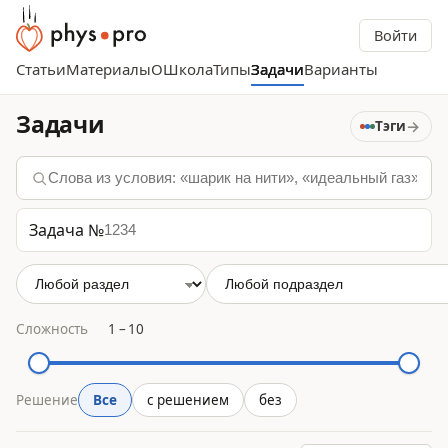
Войти
Статьи
Материалы
О
Школа
Типы
Задачи
Варианты
Задачи
→
Тэги
Задача №
Сложность
1
–
10
Решение
Все
с решением
без