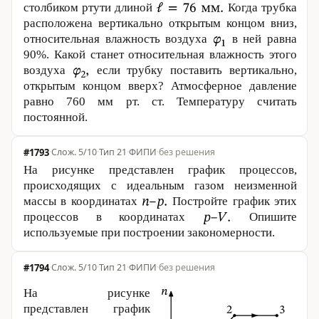
столбиком ртути длиной
Когда трубка
расположена вертикально открытым концом вниз,
относительная влажность воздуха
в ней равна
90%. Какой станет относительная влажность этого
воздуха
если трубку поставить вертикально,
открытым концом вверх? Атмосферное давление
равно
760 мм
рт. ст. Температуру считать
постоянной.
#1793
·
5/10
·
Тип 21
·
ФИПИ
·
без решения
На рисунке представлен график процессов,
происходящих с идеальным газом неизменной
массы в координатах
Постройте график этих
процессов в координатах
Опишите
используемые при построении закономерности.
#1794
·
5/10
·
Тип 21
·
ФИПИ
·
без решения
На рисунке
представлен график