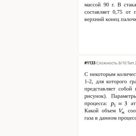
массой
90 г
. В стак
составляет 0,75 от 
верхний конец палочк
#1133
·
Сложность
8/10
·
Тип 
С некоторым количес
1-2, для которого г
представляет собой
рисунок). Параметр
процесса:
ат
Какой объем
соот
газа в данном процес