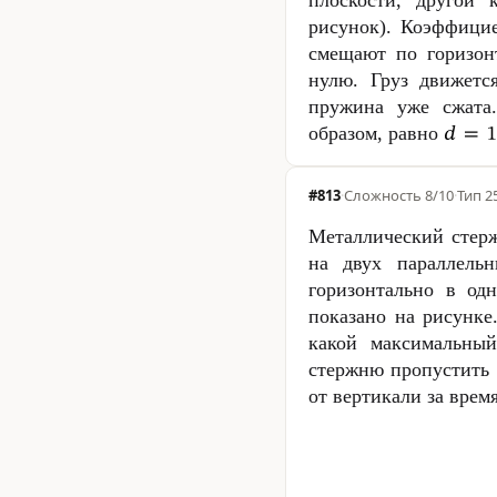
рисунок). Коэффици
смещают по горизонт
нулю. Груз движетс
пружина уже сжата
образом, равно
#813
·
Сложность
8/10
·
Тип 2
Металлический стер
на двух параллель
горизонтально в о
показано на рисунке
какой максимальный
стержню пропустить
от вертикали за врем