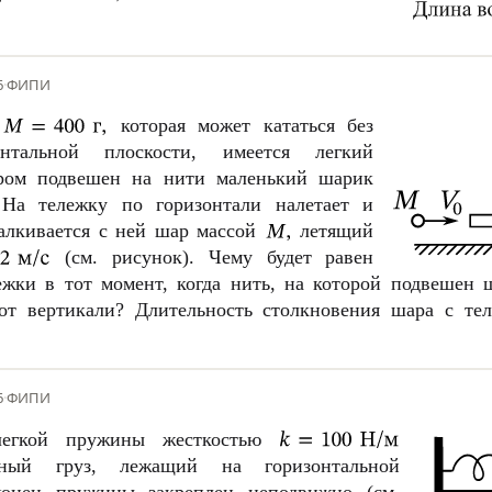
6
·
ФИПИ
й
которая может кататься без
нтальной плоскости, имеется легкий
ором подвешен на нити маленький шарик
а тележку по горизонтали налетает и
алкивается с ней шар массой
летящий
(см. рисунок). Чему будет равен
ежки в тот момент, когда нить, на которой подвешен 
от вертикали? Длительность столкновения шара с тел
6
·
ФИПИ
егкой пружины жесткостью
вный груз, лежащий на горизонтальной
конец пружины закреплен неподвижно (см.