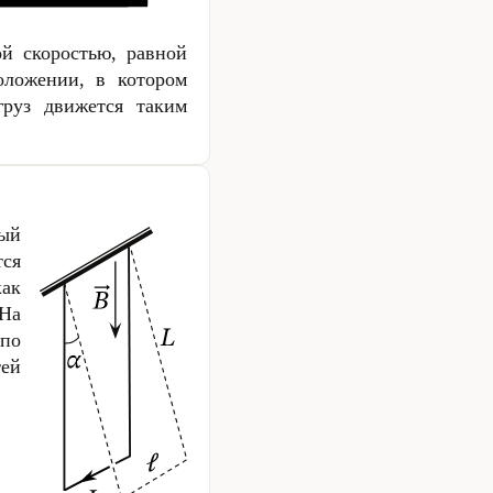
ой скоростью, равной
оложении, в котором
руз движется таким
ый
ся
ак
 На
 по
ей