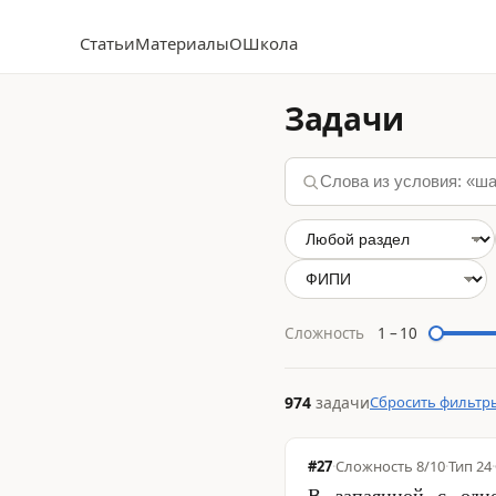
Статьи
Материалы
О
Школа
Задачи
Сложность
1
–
10
974
задачи
Сбросить фильтр
#27
·
Сложность
8/10
·
Тип 24
·