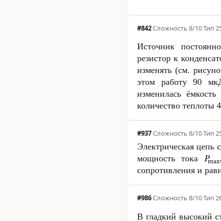
#842
·
Сложность
8/10
·
Тип 2
Источник постоян
резистор к конденса
изменять (см. рисун
этом работу 90 мк
изменилась ёмкость
количество теплоты 
#937
·
Сложность
8/10
·
Тип 2
Электрическая цепь с
мощность тока
сопротивления и рав
#986
·
Сложность
8/10
·
Тип 2
В гладкий высокий с