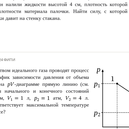
ан налили жидкости высотой
4 см
, плотность которой
плотности материала палочки. Найти силу, с которой
и давит на стенку стакана.
24
·
ФИПИ
твом идеального газа проводят процесс
рафик зависимости давления от объема
 на
-диаграмме прямую линию (см.
ы начального и конечного состояний
м,
л,
атм,
л.
ветствует максимальной температуре
се?