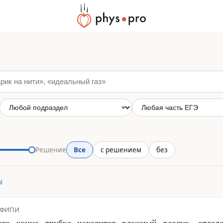
Решение
Все
с решением
без
ы
ФИПИ