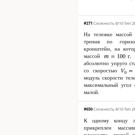
#271
·
Сложность
8/10
·
Тип 2
На тележке массо
трения по горизо
кронштейн, на кот
массой
Н
абсолютно упруго ст
со скоростью
модуль скорости тел
максимальный угол 
малой.
#650
·
Сложность
8/10
·
Тип 2
К одному концу л
прикреплен масси
плоскости, другой 