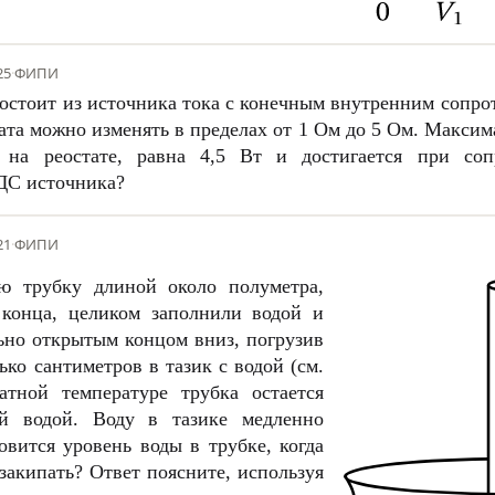
25
·
ФИПИ
остоит из источника тока с конечным внутренним сопро
ата можно изменять в пределах от
1 Ом
до
5 Ом
. Максим
на реостате, равна
4,5 Вт
и достигается при сопр
ДС источника?
21
·
ФИПИ
ю трубку длиной около полуметра,
 конца, целиком заполнили водой и
ьно открытым концом вниз, погрузив
ько сантиметров в тазик с водой (см.
атной температуре трубка остается
ой водой. Воду в тазике медленно
овится уровень воды в трубке, когда
 закипать? Ответ поясните, используя