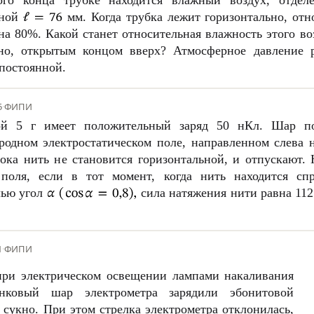
ого конца трубке находится влажный воздух, отдел
иной
мм. Когда трубка лежит горизонтально, отн
на 80%. Какой станет относительная влажность этого в
ьно, открытым концом вверх? Атмосферное давление
 постоянной.
5
·
ФИПИ
сой
5 г
имеет положительный заряд 50 нКл. Шар п
родном электростатическом поле, направленном слева 
пока нить не становится горизонтальной, и отпускают.
о поля, если в тот момент, когда нить находится сп
лью угол
сила натяжения нити равна
11
1
·
ФИПИ
при электрическом освещении лампами накаливания
нковый шар электрометра зарядили эбонитовой
 сукно. При этом стрелка электрометра отклонилась,