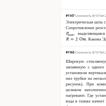
#1147
·
Сложность
8/10
·
Тип 
Электрическая цепь с
Сопротивление реост
выделяющаяся 
Какова Э
#1163
·
Сложность
8/10
·
Тип 
Широкую стеклянну
запаянную с одного
установили вертикал
низ трубки на нескол
рисунок). При комн
целиком заполненн
нагревают. Где устан
вода в тазике начнет