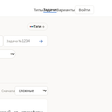
Задачи
Типы
Варианты
Войти
→
Тэги
→
Задача №
Сначала