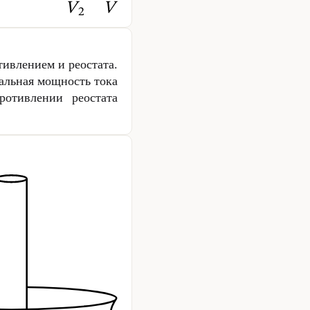
тивлением и реостата.
альная мощность тока
отивлении реостата