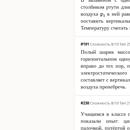
В запаянной с одн
столбиком ртути дл
воздуха
в ней рав
поставить вертикал
Температуру считать
#191
·
Сложность
8/10
·
Тип 2
Полый шарик мас
горизонтальном одно
вправо до тех пор, 
электростатическог
составляет с вертика
воздуха пренебречь.
#238
·
Сложность
8/10
·
Тип 2
Учащимся в классе 
показали опыт: ци
палочкой, потёртой о