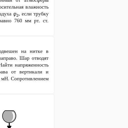
енный от атмосферы
осительная влажность
оздуха
если трубку
 равно
760 мм
рт. ст.
одвешен на нитке в
направо. Шар отводят
 Найти напряженность
рава от вертикали и
2 мН
. Сопротивлением