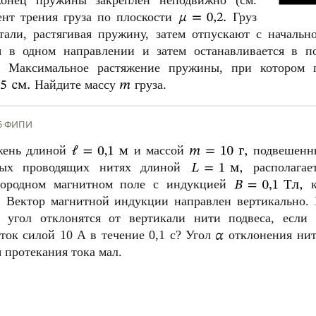
ент трения груза по плоскости
Груз
али, растягивая пружину, затем отпускают с начальн
я в одном направлении и затем останавливается в п
. Максимальное растяжение пружины, при котором г
Найдите массу
груза.
5
·
ФИПИ
жень длиной
и массой
подвешенн
ных проводящих нитях длиной
располагает
днородном магнитном поле с индукцией
к
. Вектор магнитной индукции направлен вертикально.
 угол отклонятся от вертикали нити подвеса, если
 ток силой
10 А
в течение
0,1 с
? Угол
отклонения нит
я протекания тока мал.