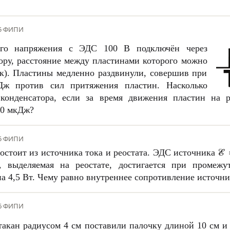
5
·
ФИПИ
ного напряжения с ЭДС
100 В
подключён через
тору, расстояние между пластинами которого можно
ок). Пластины медленно раздвинули, совершив при
Дж против сил притяжения пластин. Насколько
 конденсатора, если за время движения пластин на р
40 мкДж?
5
·
ФИПИ
остоит из источника тока и реостата. ЭДС источника
выделяемая на реостате, достигается при промежу
на
4,5 Вт
. Чему равно внутреннее сопротивление источни
6
·
ФИПИ
такан радиусом
4 см
поставили палочку длиной
10 см
и