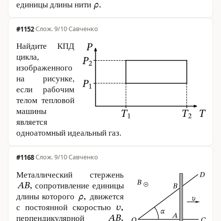
единицы длины нити
#1152
·
9/10
·
Савченко
Найдите КПД
цикла,
изображенного
на рисунке,
если рабочим
телом тепловой
машины
является
одноатомный идеальный газ.
#1168
·
9/10
·
Савченко
Металлический стержень
сопротивление единицы
длины которого
движется
с постоянной скоростью
перпендикулярной