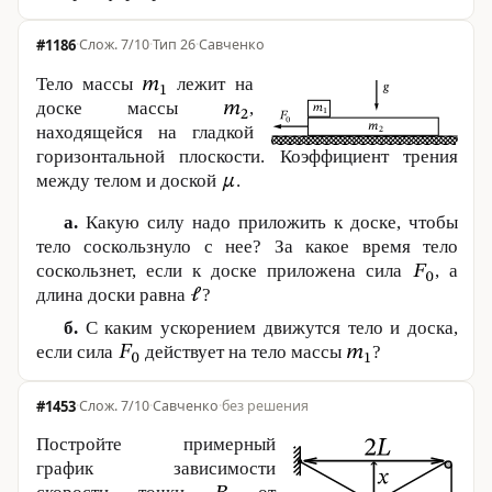
#1186
·
7/10
·
Тип 26
·
Савченко
Тело массы
лежит на
доске массы
,
находящейся на гладкой
горизонтальной плоскости. Коэффициент трения
между телом и доской
.
а.
Какую силу надо приложить к доске, чтобы
тело соскользнуло с нее? За какое время тело
соскользнет, если к доске приложена сила
, а
длина доски равна
?
б.
С каким ускорением движутся тело и доска,
если сила
действует на тело массы
?
#1453
·
7/10
·
Савченко
·
без решения
Постройте примерный
график зависимости