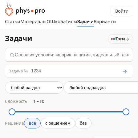
Войти
Статьи
Материалы
О
Школа
Типы
Задачи
Варианты
Задачи
→
Тэги
→
Задача №
Сложность
1
–
10
Решение
Все
с решением
без