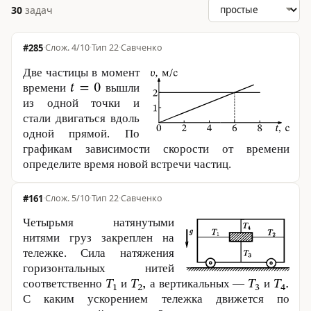
30
задач
#285
·
4/10
·
Тип 22
·
Савченко
Две частицы в момент
времени
вышли
из одной точки и
стали двигаться вдоль
одной прямой. По
графикам зависимости скорости от времени
определите время новой встречи частиц.
#161
·
5/10
·
Тип 22
·
Савченко
Четырьмя натянутыми
нитями груз закреплен на
тележке. Сила натяжения
горизонтальных нитей
соответственно
и
а вертикальных —
и
С каким ускорением тележка движется по