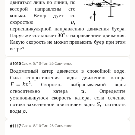
двигаться лишь по линии, по
которой направлены его
коньки. Ветер дует со
скоростью
перпендикулярной направлению движения буера.
Парус же составляет
с направлением движения.
Какую скорость не может превысить буер при этом
ветре?
#1010
·
8/10
·
Тип 26
·
Савченко
Водометный катер движется в спокойной воде.
Сила сопротивления воды движению катера
Скорость выбрасываемой воды
относительно катера
Определите
установившуюся скорость катера, если сечение
потока захваченной двигателем воды
плотность
воды
#1117
·
8/10
·
Тип 26
·
Савченко