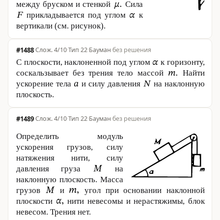
между бруском и стенкой
Сила
прикладывается под углом
к
вертикали (см. рисунок).
#1488
·
4/10
·
Тип 22
·
Бауман
·
без решения
С плоскости, наклоненной под углом
к горизонту,
соскальзывает без трения тело массой
Найти
ускорение тела
и силу давления
на наклонную
плоскость.
#1489
·
4/10
·
Тип 22
·
Бауман
·
без решения
Определить модуль
ускорения грузов, силу
натяжения нити, силу
давления груза
на
наклонную плоскость. Масса
грузов
и
угол при основании наклонной
плоскости
нити невесомы и нерастяжимы, блок
невесом. Трения нет.