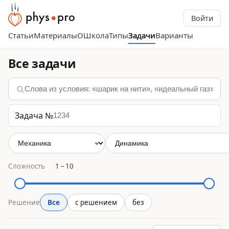
Войти
Статьи
Материалы
О
Школа
Типы
Задачи
Варианты
Все задачи
Задача №
Сложность
1
–
10
Решение
Все
с решением
без