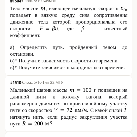
#1504
·
8/10
·
Бауман
Тело массой
имеющее начальную скорость
попадает в вязкую среду, сила сопротивления
движению тела которой пропорциональна его
скорости:
где
— известный
коэффициент.
а) Определить путь, пройденный телом до
остановки.
б)* Получите зависимость скорости от времени.
в)* Получите зависимость координаты от времени.
#1510
·
5/10
·
Тип 22
·
МГУ
Маленький шарик массы
подвешен на
длинной нити к потолку вагона, который
равномерно движется по криволинейному участку
пути со скоростью
С какой силой
натянута нить, если радиус закругления участка
пути