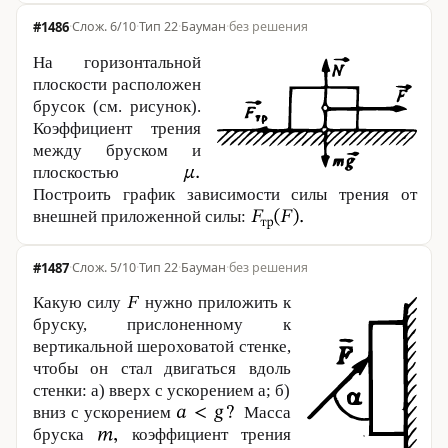
#1486
·
6/10
·
Тип 22
·
Бауман
·
без решения
На горизонтальной
плоскости расположен
брусок (см. рисунок).
Коэффициент трения
между бруском и
плоскостью
Построить график зависимости силы трения от
внешней приложенной силы:
#1487
·
5/10
·
Тип 22
·
Бауман
·
без решения
Какую силу
нужно приложить к
бруску, прислоненному к
вертикальной шероховатой стенке,
чтобы он стал двигаться вдоль
стенки: а) вверх с ускорением a; б)
вниз с ускорением
Масса
бруска
коэффициент трения