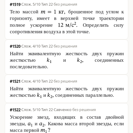
#1519
·
5/10
·
Тип 22
·
без решения
Тело массой
брошенное под углом к
горизонту, имеет в верхней точке траектории
полное ускорение
Определить силу
сопротивления воздуха в этой точке.
#1520
·
4/10
·
Тип 22
·
без решения
Найти эквивалентную жесткость двух пружин
жесткостью
и
соединенных
последовательно.
#1521
·
4/10
·
Тип 22
·
без решения
Найти эквивалентную жесткость двух пружин
жесткостью
и
соединенных параллельно.
#1522
·
5/10
·
Тип 22
·
Савченко
·
без решения
Ускорение звезд, входящих в состав двойной
звезды,
и
Какова масса второй звезды, если
масса первой