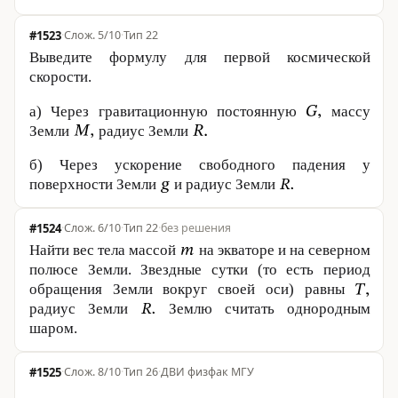
#1523
·
5/10
·
Тип 22
Выведите формулу для первой космической
скорости.
а) Через гравитационную постоянную
массу
Земли
радиус Земли
б) Через ускорение свободного падения у
поверхности Земли
и радиус Земли
#1524
·
6/10
·
Тип 22
·
без решения
Найти вес тела массой
на экваторе и на северном
полюсе Земли. Звездные сутки (то есть период
обращения Земли вокруг своей оси) равны
радиус Земли
Землю считать однородным
шаром.
#1525
·
8/10
·
Тип 26
·
ДВИ физфак МГУ