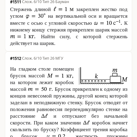
#1511
·
6/10
·
Тип 26
·
Бауман
Стержень длиной
закреплен жестко под
углом
на вертикальной оси и вращается
вместе с осью с угловой скоростью
К
нижнему концу стержня прикреплен шарик массой
Найти силу, с которой стержень
действует на шарик.
#1512
·
6/10
·
Тип 26
·
МГУ
На гладком столе помещен
брусок массой
на котором лежит коробок
массой
Брусок прикреплен к одному из
концов невесомой пружины, другой конец которой
заделан в неподвижную стенку. Брусок отводят от
положения равновесия перпендикулярно стенке на
расстояние
и отпускают без начальной
скорости. При каком значении
коробок начнет
скользить по бруску? Коэффициент трения коробка
о брусок
жесткость пружины