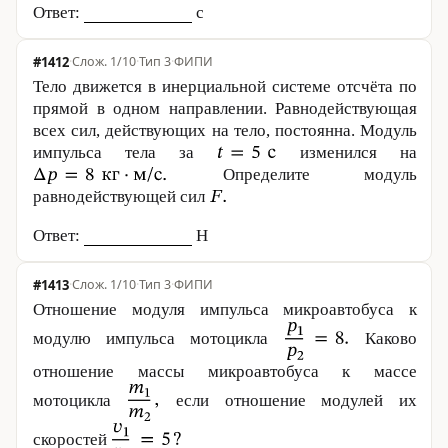
Ответ:
с
#1412
·
1/10
·
Тип 3
·
ФИПИ
Тело движется в инерциальной системе отсчёта по
прямой в одном направлении. Равнодействующая
всех сил, действующих на тело, постоянна. Модуль
импульса тела за
изменился на
Определите модуль
равнодействующей сил
Ответ:
Н
#1413
·
1/10
·
Тип 3
·
ФИПИ
Отношение модуля импульса микроавтобуса к
модулю импульса мотоцикла
Каково
отношение массы микроавтобуса к массе
мотоцикла
если отношение модулей их
скоростей