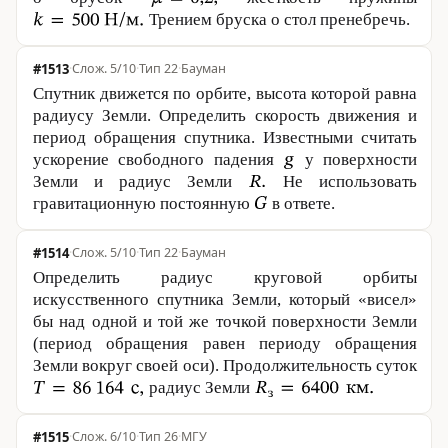
Трением бруска о стол пренебречь.
#1513
·
5/10
·
Тип 22
·
Бауман
Спутник движется по орбите, высота которой равна
радиусу Земли. Определить скорость движения и
период обращения спутника. Известными считать
ускорение свободного падения
у поверхности
Земли и радиус Земли
Не использовать
гравитационную постоянную
в ответе.
#1514
·
5/10
·
Тип 22
·
Бауман
Определить радиус круговой орбиты
искусственного спутника Земли, который «висел»
бы над одной и той же точкой поверхности Земли
(период обращения равен периоду обращения
Земли вокруг своей оси). Продолжительность суток
радиус Земли
#1515
·
6/10
·
Тип 26
·
МГУ