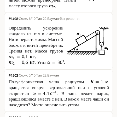
нитей можно пренебречь. Найти
массу второго груза
#1498
·
6/10
·
Тип 22
·
Бауман
·
без решения
Определить ускорение
каждого из тел в системе.
Нити нерастяжимы. Массой
блоков и нитей пренебречь.
Трения нет. Масса грузов
Угол
#1503
·
5/10
·
Тип 22
·
Бауман
Полусферическая чаша радиусом
вращается вокруг вертикальной оси с угловой
скоростью
В чаше лежит шарик,
вращающийся вместе с ней. В каком месте чаши он
находится? Место определить углом.