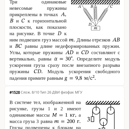
Три одинаковые
невесомые пружины
прикреплены в точках
и
к горизонтальной
плоскости, как показано
на рисунке. В точке
к
ним подвешен груз массой
Длины отрезков
и
равны длине недеформированных пружин.
Углы, которые пружины
и
составляют с
вертикалью, равны
Определите модуль
ускорения груза сразу после внезапного разрыва
пружины
Модуль ускорения свободного
падения примите равным
#1528
·
8/10
·
Тип 26
·
ДВИ физфак МГУ
В системе тел, изображенной на
рисунке, грузы 1 и 2 имеют
одинаковые массы
а
масса груза 3 равна
Грузы подвешены к блокам на