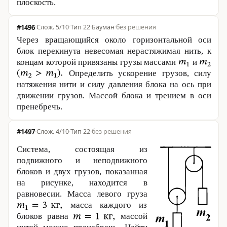
плоскость.
#1496
·
5/10
·
Тип 22
·
Бауман
·
без решения
Через вращающийся около горизонтальной оси
блок перекинута невесомая нерастяжимая нить, к
концам которой привязаны грузы массами
и
Определить ускорение грузов, силу
натяжения нити и силу давления блока на ось при
движении грузов. Массой блока и трением в оси
пренебречь.
#1497
·
4/10
·
Тип 22
·
без решения
Система, состоящая из
подвижного и неподвижного
блоков и двух грузов, показанная
на рисунке, находится в
равновесии. Масса левого груза
масса каждого из
блоков равна
массой