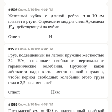
#1506
·
2/10
·
Тип 4
·
ФИПИ
Железный кубик с длиной ребра
плавает в ртути. Определите модуль силы Архимеда
действующей на кубик.
Ответ:
Н
#1535
·
1/10
·
Тип 4
·
ФИПИ
Груз, подвешенный на лёгкой пружине жёсткостью
32 Н
/м, совершает свободные вертикальные
гармонические колебания. Пружину какой
жёсткости надо взять вместо первой пружины,
чтобы период свободных колебаний этого груза
стал в 2,5 раза меньше?
Ответ:
#1536
·
2/10
·
Тип 4
·
ФИПИ
Груз массой
подвешенный на лёгкой