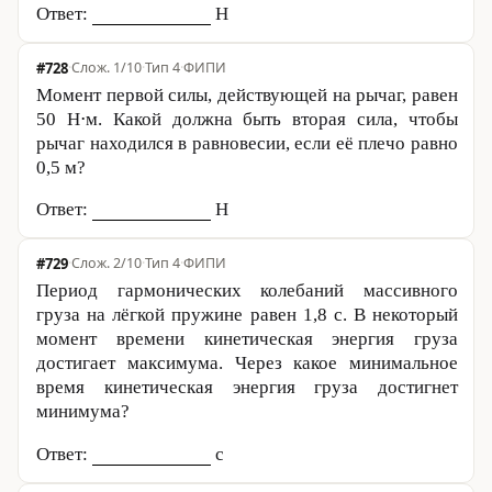
Ответ:
Н
#728
·
1/10
·
Тип 4
·
ФИПИ
Момент первой силы, действующей на рычаг, равен
50 Н
⋅м. Какой должна быть вторая сила, чтобы
рычаг находился в равновесии, если её плечо равно
0,5 м
?
Ответ:
Н
#729
·
2/10
·
Тип 4
·
ФИПИ
Период гармонических колебаний массивного
груза на лёгкой пружине равен
1,8 с
. В некоторый
момент времени кинетическая энергия груза
достигает максимума. Через какое минимальное
время кинетическая энергия груза достигнет
минимума?
Ответ:
с