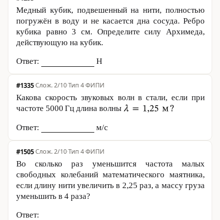
Медный кубик, подвешенный на нити, полностью
погружён в воду и не касается дна сосуда. Ребро
кубика равно
3 см
. Определите силу Архимеда,
действующую на кубик.
Ответ:
Н
#1335
·
2/10
·
Тип 4
·
ФИПИ
Какова скорость звуковых волн в стали, если при
частоте 5000 Гц длина волны
Ответ:
м/с
#1505
·
2/10
·
Тип 4
·
ФИПИ
Во сколько раз уменьшится частота малых
свободных колебаний математического маятника,
если длину нити увеличить в 2,25 раз, а массу груза
уменьшить в 4 раза?
Ответ: