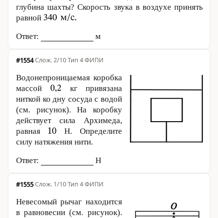
глубина шахты? Скорость звука в воздухе принять
равной
Ответ:
м
#1554
·
2/10
·
Тип 4
·
ФИПИ
Водонепроницаемая коробка
массой
кг привязана
ниткой ко дну сосуда с водой
(см. рисунок). На коробку
действует сила Архимеда,
равная
Н. Определите
силу натяжения нити.
Ответ:
Н
#1555
·
1/10
·
Тип 4
·
ФИПИ
Невесомый рычаг находится
в равновесии (см. рисунок).