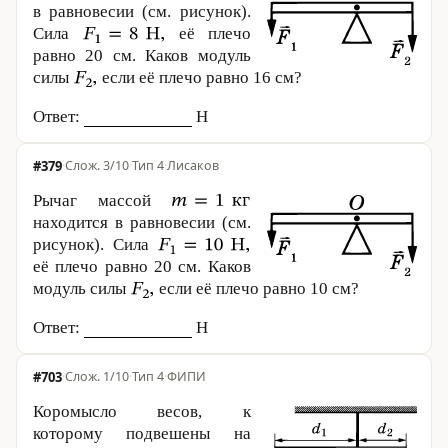
в равновесии (см. рисунок).
Сила
её плечо
равно
20 см
. Каков модуль
силы
если её плечо равно
16 см
?
Ответ:
Н
#379
·
3/10
·
Тип 4
·
Лисаков
Рычаг массой
находится в равновесии (см.
рисунок). Сила
её плечо равно
20 см
. Каков
модуль силы
если её плечо равно
10 см
?
Ответ:
Н
#703
·
1/10
·
Тип 4
·
ФИПИ
Коромысло весов, к
которому подвешены на