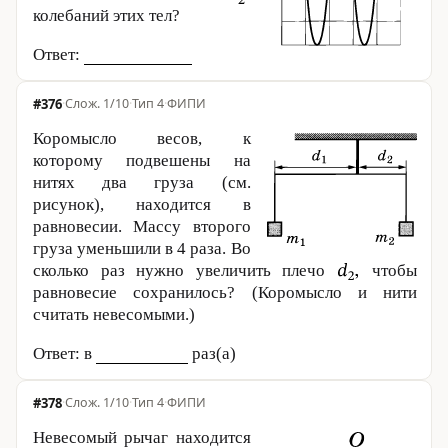
колебаний этих тел?
Ответ:
#376
·
1/10
·
Тип 4
·
ФИПИ
Коромысло весов, к
которому подвешены на
нитях два груза (см.
рисунок), находится в
равновесии. Массу второго
груза уменьшили в 4 раза. Во
сколько раз нужно увеличить плечо
чтобы
равновесие сохранилось? (Коромысло и нити
считать невесомыми.)
Ответ: в
раз(а)
#378
·
1/10
·
Тип 4
·
ФИПИ
Невесомый рычаг находится