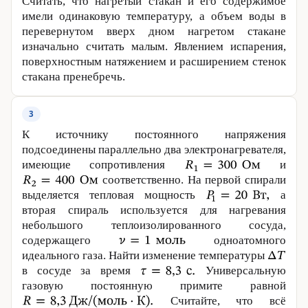
Считать, что нагретый стакан и его содержимое
имели одинаковую температуру, а объем воды в
перевернутом вверх дном нагретом стакане
изначально считать малым. Явлением испарения,
поверхностным натяжением и расширением стенок
стакана пренебречь.
3
К источнику постоянного напряжения
подсоединены параллельно два электронагревателя,
имеющие сопротивления
и
соответственно. На первой спирали
выделяется тепловая мощность
а
вторая спираль используется для нагревания
небольшого теплоизолированного сосуда,
содержащего
одноатомного
идеального газа. Найти изменение температуры
в сосуде за время
Универсальную
газовую постоянную примите равной
Считайте, что всё