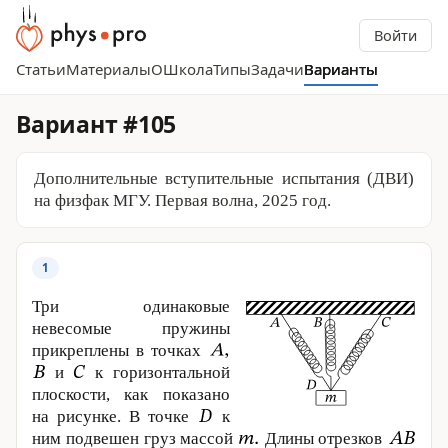
Войти
Статьи
Материалы
О
Школа
Типы
Задачи
Варианты
Вариант #105
Дополнительные вступительные испытания (ДВИ)
на физфак МГУ. Первая волна, 2025 год.
1
Три одинаковые
невесомые пружины
прикреплены в точках
и
к горизонтальной
плоскости, как показано
на рисунке. В точке
к
ним подвешен груз массой
Длины отрезков