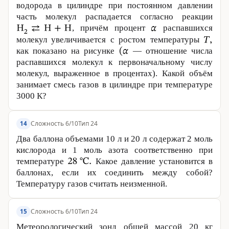
водорода в цилиндре при постоянном давлении
часть молекул распадается согласно реакции
, причём процент
распавшихся
молекул увеличивается с ростом температуры
как показано на рисунке
— отношение числа
распавшихся молекул к первоначальному числу
молекул, выраженное в процентах). Какой объём
занимает смесь газов в цилиндре при температуре
3000 К
?
Сложность 6/10
Тип 24
14
Два баллона объемами
10 л
и
20 л
содержат 2 моль
кислорода и 1 моль азота соответственно при
температуре
Какое давление установится в
баллонах, если их соединить между собой?
Температуру газов считать неизменной.
Сложность 6/10
Тип 24
15
Метеорологический зонд общей массой
20 кг