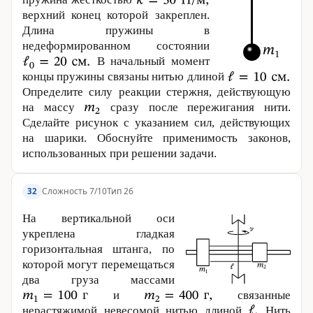
верхний конец которой закреплен.
Длина пружины в
недеформированном состоянии
В начальный момент
концы пружины связаны нитью длиной
Определите силу реакции стержня, действующую
на массу
сразу после пережигания нити.
Сделайте рисунок с указанием сил, действующих
на шарики. Обоснуйте применимость законов,
использованных при решении задачи.
Сложность 7/10
Тип 26
32
На вертикальной оси
укреплена гладкая
горизонтальная штанга, по
которой могут перемещаться
два груза массами
и
связанные
нерастяжимой невесомой нитью длиной
Нить