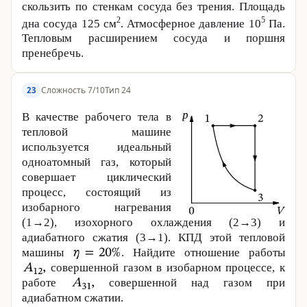
скользить по стенкам сосуда без трения. Площадь
2
5
дна сосуда
125 см
. Атмосферное давление 10
Па.
Тепловым расширением сосуда и поршня
пренебречь.
Сложность 7/10
Тип 24
23
В качестве рабочего тела в
тепловой машине
используется идеальный
одноатомный газ, который
совершает циклический
процесс, состоящий из
изобарного нагревания
(1→2), изохорного охлаждения (2→3) и
адиабатного сжатия (3→1). КПД этой тепловой
машины
. Найдите отношение работы
совершенной газом в изобарном процессе, к
работе
совершенной над газом при
адиабатном сжатии.