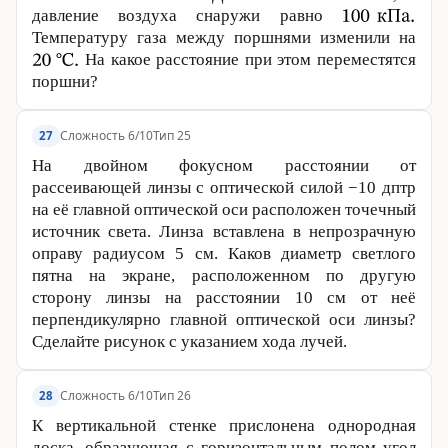
давление воздуха снаружи равно
Температуру газа между поршнями изменили на
На какое расстояние при этом переместятся
поршни?
Сложность 6/10
Тип 25
27
На двойном фокусном расстоянии от
рассеивающей линзы с оптической силой −10 дптр
на её главной оптической оси расположен точечный
источник света. Линза вставлена в непрозрачную
оправу радиусом
5 см
. Каков диаметр светлого
пятна на экране, расположенном по другую
сторону линзы на расстоянии
10 см
от неё
перпендикулярно главной оптической оси линзы?
Сделайте рисунок с указанием хода лучей.
Сложность 6/10
Тип 26
28
К вертикальной стенке прислонена однородная
доска, образующая с горизонтальным полом угол