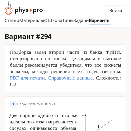
Войти
Статьи
Материалы
О
Школа
Типы
Задачи
Варианты
Вариант #294
Подборка задач второй части из банка ФИПИ,
отсортировано по типам. Целящимся в высокие
баллы рекомендуется убедиться, что все сюжеты
знакомы, методы решения всех задач известны.
PDF для печати
.
Справочные данные
. Сложность:
6,2.
Сложность 5/10
Тип 21
1
Две порции одного и того же
идеального газа нагреваются в
сосудах одинакового объема.