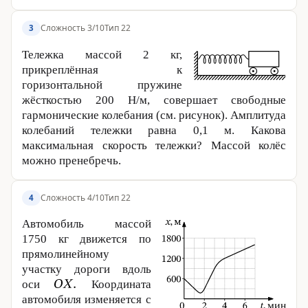
Сложность 3/10
Тип 22
3
Тележка массой
2 кг
,
прикреплённая к
горизонтальной пружине
жёсткостью
200 Н
/м, совершает свободные
гармонические колебания (см. рисунок). Амплитуда
колебаний тележки равна
0,1 м
. Какова
максимальная скорость тележки? Массой колёс
можно пренебречь.
Сложность 4/10
Тип 22
4
Автомобиль массой
1750 кг
движется по
прямолинейному
участку дороги вдоль
оси
Координата
автомобиля изменяется с