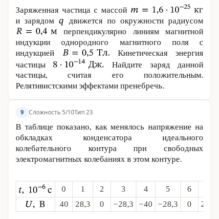
Заряженная частица с массой
и зарядом
движется по окружности радиусом
перпендикулярно линиям магнитной
индукции однородного магнитного поля с
индукцией
Кинетическая энергия
частицы
Найдите заряд данной
частицы, считая его положительным.
Релятивистскими эффектами пренебречь.
Сложность 5/10
Тип 23
9
В таблице показано, как менялось напряжение на
обкладках конденсатора идеального
колебательного контура при свободных
электромагнитных колебаниях в этом контуре.
0
1
2
3
4
5
6
7
40
28,3
0
−28,3
−40
−28,3
0
28,3