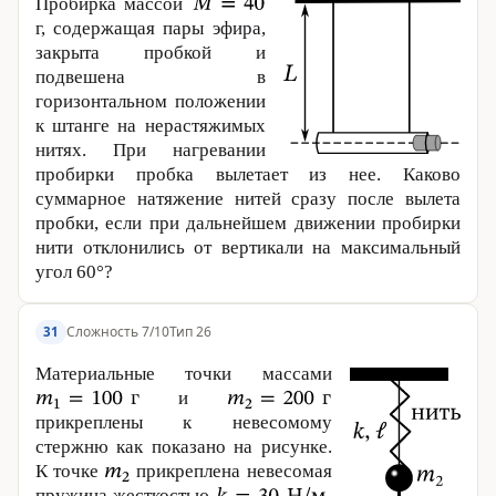
Пробирка массой
г, содержащая пары эфира,
закрыта пробкой и
подвешена в
горизонтальном положении
к штанге на нерастяжимых
нитях. При нагревании
пробирки пробка вылетает из нее. Каково
суммарное натяжение нитей сразу после вылета
пробки, если при дальнейшем движении пробирки
нити отклонились от вертикали на максимальный
угол 60°?
Сложность 7/10
Тип 26
31
Материальные точки массами
и
прикреплены к невесомому
стержню как показано на рисунке.
К точке
прикреплена невесомая
пружина жесткостью