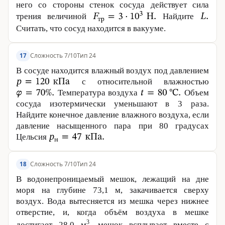
него со стороны стенок сосуда действует сила
трения величиной
Найдите
Считать, что сосуд находится в вакууме.
Сложность 7/10
Тип 24
17
В сосуде находится влажный воздух под давлением
с относительной влажностью
Температура воздуха
Объем
сосуда изотермически уменьшают в 3 раза.
Найдите конечное давление влажного воздуха, если
давление насыщенного пара при 80 градусах
Цельсия
Сложность 7/10
Тип 24
18
В водонепроницаемый мешок, лежащий на дне
моря на глубине
73,1 м
, закачивается сверху
воздух. Вода вытесняется из мешка через нижнее
отверстие, и, когда объём воздуха в мешке
3
достигает
28,0 м
, мешок всплывает вместе с