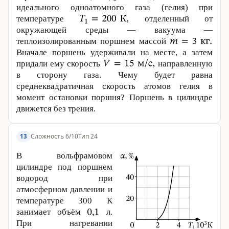
идеального одноатомного газа (гелия) при
температуре
отделенный от
окружающей среды — вакуума —
теплоизолированным поршнем массой
Вначале поршень удерживали на месте, а затем
придали ему скорость
направленную
в сторону газа. Чему будет равна
среднеквадратичная скорость атомов гелия в
момент остановки поршня? Поршень в цилиндре
движется без трения.
Сложность 6/10
Тип 24
13
В вольфрамовом
цилиндре под пор­шнем
водород при
атмосферном давлении и
температуре
300 К
занимает объём
л.
При нагревании