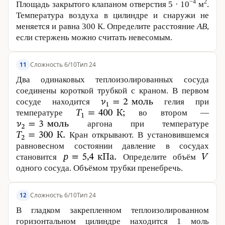
−4
2
Площадь закрытого клапаном отверстия 5 · 10
м
.
Температура воздуха в цилиндре и снаружи не
меняется и равна
300 К
. Определите расстояние
AB
,
если стержень можно считать неве­сомым.
Сложность 6/10
Тип 24
11
Два одинаковых теплоизолированных сосуда
соединены короткой трубкой с краном. В первом
сосуде находится
гелия при
температуре
во втором —
аргона при температуре
Кран открывают. В установившемся
равновесном состоянии давление в сосудах
становится
Определите объём
одного сосуда. Объёмом трубки пренебречь.
Сложность 6/10
Тип 24
12
В гладком закрепленном теплоизолированном
горизонтальном цилиндре находится 1 моль