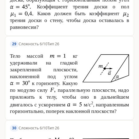
Коэффициент трения доски о пол
Каков должен быть коэффициент
трения доски о стену, чтобы доска оставалась в
равновесии?
Сложность 6/10
Тип 26
29
Тело массой
кг
удерживали на гладкой
закрепленной плоскости,
наклоненной под углом
к горизонту. Какую
по модулю силу
параллельную плоскости, надо
приложить к телу, чтобы оно в дальнейшем
2
двигалось с ускорением
м/с
, направленным
горизонтально, поперек наклонной плос­кости?
Сложность 6/10
Тип 26
30