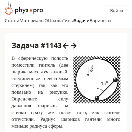
Войти
Статьи
Материалы
О
Школа
Типы
Задачи
Варианты
←
→
Задача #1143
В сферическую полость
поместили гантель (два
шарика массы
каждый,
соединенные невесомым
стержнем) так, как это
показано на рисунке.
Определите силу
давления шариков на
стенки сразу же после того, как гантель
отпустили. Радиус шариков гантели много
меньше радиуса сферы.