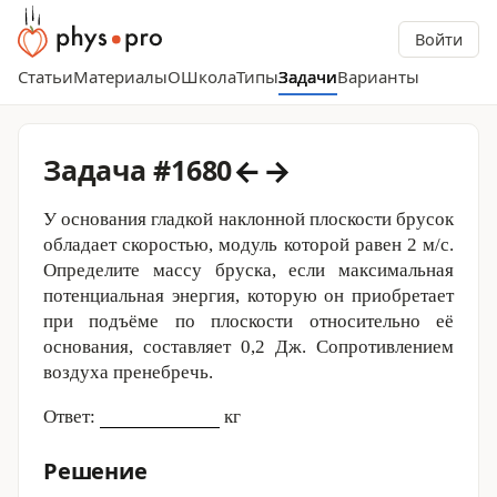
Войти
Статьи
Материалы
О
Школа
Типы
Задачи
Варианты
←
→
Задача #1680
У основания гладкой наклонной плоскости брусок
обладает скоростью, модуль которой равен
2 м
/с.
Определите массу бруска, если максимальная
потенциальная энергия, которую он приобретает
при подъёме по плоскости относительно её
основания, составляет
0,2 Дж
. Сопротивлением
воздуха пренебречь.
Ответ:
кг
Решение