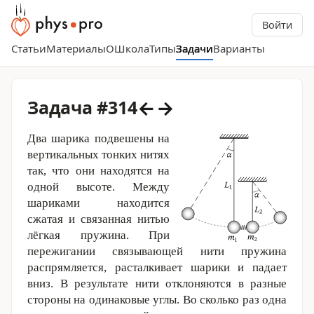
Войти
Статьи
Материалы
О
Школа
Типы
Задачи
Варианты
←
→
Задача #314
Два шарика подвешены на
вертикальных тонких нитях
так, что они находятся на
одной высоте. Между
шариками находится
сжатая и связанная нитью
лёгкая пружина. При
пережигании связывающей нити пружина
распрямляется, расталкивает шарики и падает
вниз. В результате нити отклоняются в разные
стороны на одинаковые углы. Во сколько раз одна