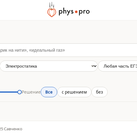
Решение
Все
с решением
без
25
·
Савченко