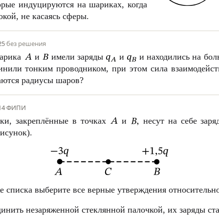
рые индуцируются на шариках, когда
кой, не касаясь сферы.
25
·
без решения
шарика
и
имели заряды
и
и находились на бол
инили тонким проводником, при этом сила взаимодейст
чаются радиусы шаров?
14
·
ФИПИ
нки, закреплённые в точках
и
несут на себе зар
рисунок).
е списка выберите все верные утверждения относительно
динить незаряженной стеклянной палочкой, их заряды ст