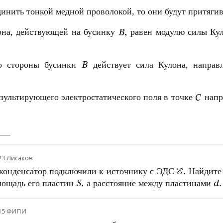
инить тонкой медной проволокой, то они будут притягива
она, действующей на бусинку
равен модулю силы Кул
 стороны бусинки
действует сила Кулона, направл
зультирующего электростатического поля в точке
напр
23
·
Лисаков
конденсатор подключили к источнику с ЭДС
Найдите 
лощадь его пластин
а расстояние между пластинами
15
·
ФИПИ