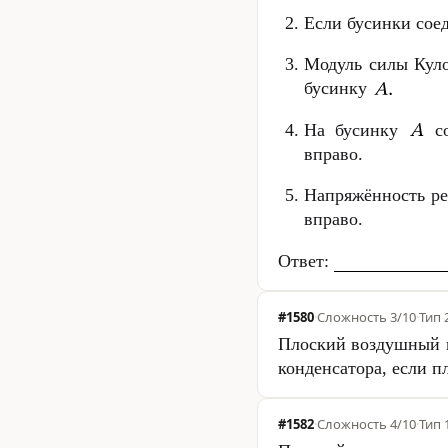
Если бусинки соед
Модуль силы Кул
бусинку
На бусинку
со
вправо.
Напряжённость ре
вправо.
Ответ:
#1580
·
Сложность
3/10
·
Тип 
Плоский воздушный 
конденсатора, если п
#1582
·
Сложность
4/10
·
Тип 