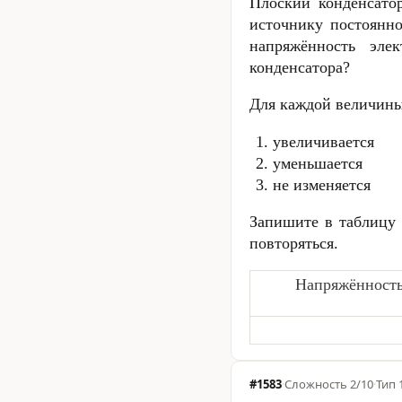
Плоский конденсатор
источнику постоянно
напряжённость эле
конденсатора?
Для каждой величины
увеличивается
уменьшается
не изменяется
Запишите в таблицу
повторяться.
Напряжённость 
#1583
·
Сложность
2/10
·
Тип 