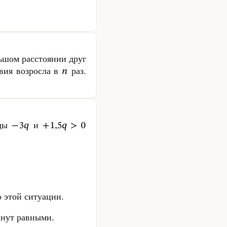
ьшом расстоянии друг
вия возросла в
раз.
яды
и
 этой ситуации.
анут равными.