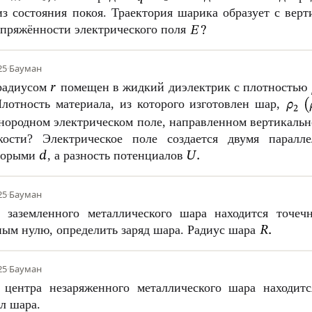
из состояния покоя. Траектория шарика образует с вер
апряжённости электрического поля
25
·
Бауман
радиусом
помещен в жидкий диэлектрик с плотностью
лотность материала, из которого изготовлен шар,
днородном электрическом поле, направленном вертикальн
ости? Электрическое поле создается двумя паралле
оторыми
, а разность потенциалов
25
·
Бауман
заземленного металлического шара находится точе
ным нулю, определить заряд шара. Радиус шара
25
·
Бауман
центра незаряженного металлического шара находит
л шара.