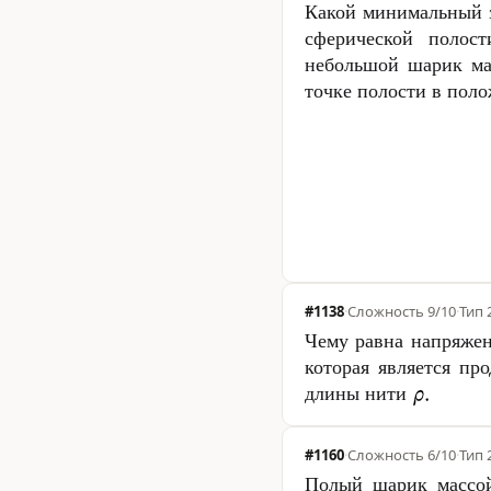
Какой минимальный 
сферической полос
небольшой шарик м
точке полости в пол
#1138
·
Сложность
9/10
·
Тип 
Чему равна напряжен
которая является пр
длины нити
#1160
·
Сложность
6/10
·
Тип 
Полый шарик масс