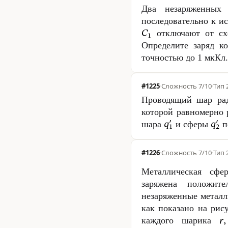
Два незаряженных
последовательно к и
отключают от схе
Определите заряд к
точностью до 1 мкКл.
#1225
·
Сложность
7/10
·
Тип 
Проводящий шар ра
которой равномерно 
шара
и сферы
п
#1226
·
Сложность
7/10
·
Тип 
Металлическая сфе
заряжена положит
незаряженные метал
как показано на рис
каждого шарика