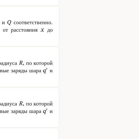
и
соответственно.
я от расстояния
до
радиуса
по которой
овые заряды шара
и
радиуса
по которой
овые заряды шара
и