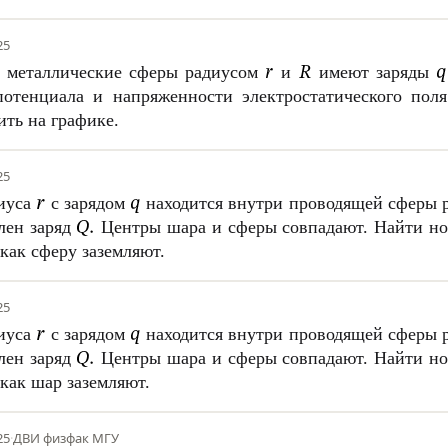
25
е металлические сферы радиусом
и
имеют заряды
потенциала и напряженности электростатического пол
ить на графике.
25
иуса
с зарядом
находится внутри проводящей сферы 
лен заряд
Центры шара и сферы совпадают. Найти н
 как сферу заземляют.
25
иуса
с зарядом
находится внутри проводящей сферы 
лен заряд
Центры шара и сферы совпадают. Найти н
 как шар заземляют.
25
·
ДВИ физфак МГУ