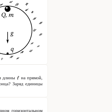
ти длины
на прямой,
онца? Заряд единицы
дном горизонтальном