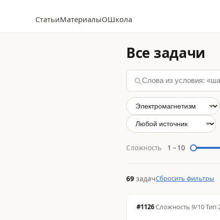
Статьи
Материалы
О
Школа
Все задачи
Сложность
1
–
10
69
задач
Сбросить фильтры
#1126
·
Сложность
9/10
·
Тип 