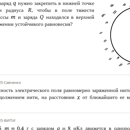
заряд
нужно закрепить в нижней точке
ти радиуса
чтобы в поле тяжести
ассы
и заряда
находился в верхней
ожении устойчивого равновесия?
25
·
Савченко
ность электрического поля равномерно заряженной ни
одолжением нити, на расстоянии
от ближайшего ее к
25
·
ФИПИ
ой
г с зарядом
нКл движется в одноро