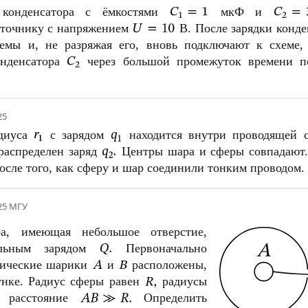
 конденсатора с ёмкостями
мкФ и
сточнику с напряжением
В. После зарядки конде
мы и, не разряжая его, вновь подключают к схеме
онденсатора
через большой промежуток времени по
25
диуса
с зарядом
находится внутри проводящей 
распределен заряд
Центры шара и сферы совпадают.
осле того, как сферу и шар соединили тонким проводом.
25
·
МГУ
ра, имеющая небольшое отверстие,
ельным зарядом
Первоначально
лические шарики
и
расположены,
унке. Радиус сферы равен
радиусы
расстояние
Определить