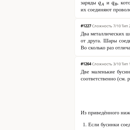
заряды
и
кото
их соединяют проволо
#1227
·
Сложность
7/10
·
Тип 
Два металлических 
от друга. Шары соед
Во сколько раз отли
#1264
·
Сложность
3/10
·
Тип 
Две маленькие буси
соответственно (см. 
Из приведённого ниж
Если бусинки сое