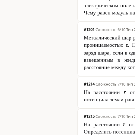
электрическом поле 
Чему равен модуль н
#1201
·
Сложность
6/10
·
Тип 
Металлический шар 
проницаемостью
П
заряд шара, если в о
взвешенным в жидк
расстояние между к
#1214
·
Сложность
7/10
·
Тип 
На расстоянии
от 
потенциал земли рав
#1215
·
Сложность
7/10
·
Тип 
На расстоянии
от 
Определить потенциа