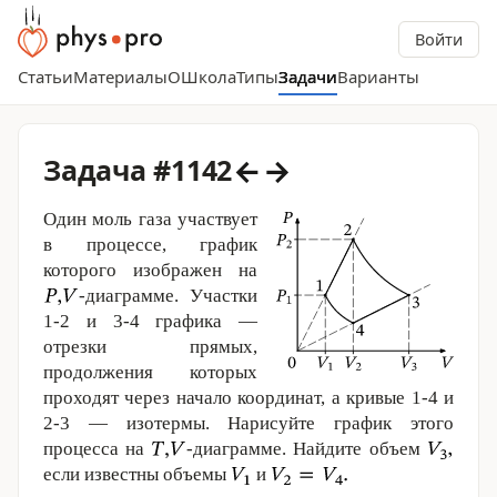
Войти
Статьи
Материалы
О
Школа
Типы
Задачи
Варианты
←
→
Задача #1142
Один моль газа участвует
в процессе, график
которого изображен на
-диаграмме. Участки
1-2 и 3-4 графика —
отрезки прямых,
продолжения которых
проходят через начало координат, а кривые 1-4 и
2-3 — изотермы. Нарисуйте график этого
процесса на
-диаграмме. Найдите объем
если известны объемы
и