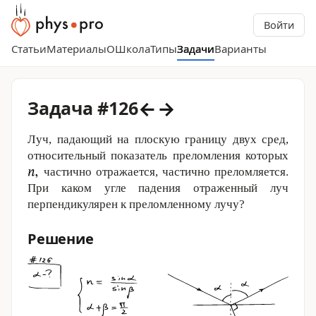
Войти
Статьи
Материалы
О
Школа
Типы
Задачи
Варианты
←
→
Задача #126
Луч, падающий на плоскую границу двух сред,
относительный показатель преломления которых
частично отражается, частично преломляется.
При каком угле падения отраженный луч
перпендикулярен к преломленному лучу?
Решение