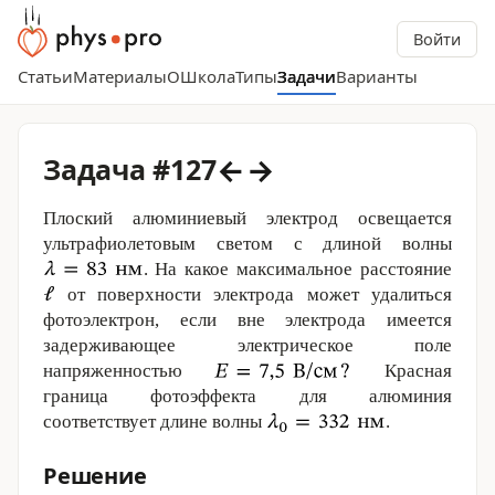
Войти
Статьи
Материалы
О
Школа
Типы
Задачи
Варианты
←
→
Задача #127
Плоский алюминиевый электрод освещается
ультрафиолетовым светом с длиной волны
. На какое максимальное расстояние
от поверхности электрода может удалиться
фотоэлектрон, если вне электрода имеется
задерживающее электрическое поле
напряженностью
Красная
граница фотоэффекта для алюминия
соответствует длине волны
.
Решение