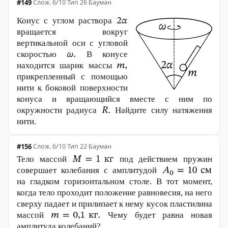
#149
·
6/10
·
Тип 26
·
Бауман
Конус с углом раствора
вращается вокруг
вертикальной оси с угловой
скоростью
В конусе
находится шарик массы
прикрепленный с помощью
нити к боковой поверхности
конуса и вращающийся вместе с ним по
окружности радиуса
Найдите силу натяжения
нити.
#156
·
6/10
·
Тип 22
·
Бауман
Тело массой
под действием пружин
совершает колебания с амплитудой
на гладком горизонтальном столе. В тот момент,
когда тело проходит положение равновесия, на него
сверху падает и прилипает к нему кусок пластилина
массой
Чему будет равна новая
амплитуда колебаний?