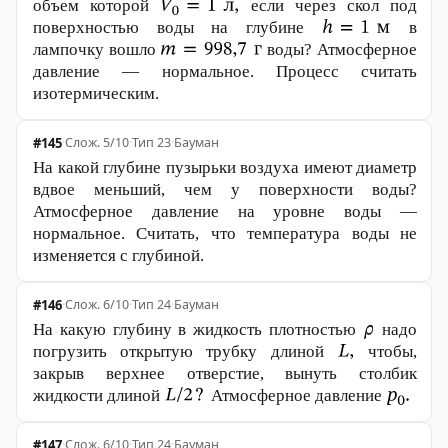
объем которой
если через скол под
поверхностью воды на глубине
в
лампочку вошло
воды? Атмосферное
давление — нормальное. Процесс считать
изотермическим.
#145
·
5/10
·
Тип 23
·
Бауман
На какой глубине пузырьки воздуха имеют диаметр
вдвое меньший, чем у поверхности воды?
Атмосферное давление на уровне воды —
нормальное. Считать, что температура воды не
изменяется с глубиной.
#146
·
6/10
·
Тип 24
·
Бауман
На какую глубину в жидкость плотностью
надо
погрузить открытую трубку длиной
чтобы,
закрыв верхнее отверстие, вынуть столбик
жидкости длиной
Атмосферное давление
#147
·
6/10
·
Тип 24
·
Бауман