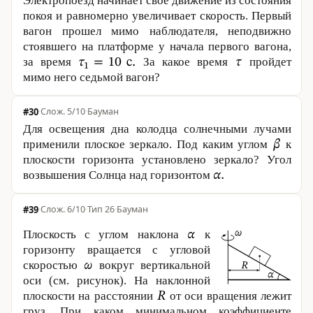
Электропоезд начинает свое движение из состояния
покоя и равномерно увеличивает скорость. Первый
вагон прошел мимо наблюдателя, неподвижно
стоявшего на платформе у начала первого вагона,
за время
За какое время
пройдет
мимо него седьмой вагон?
#30
·
5/10
·
Бауман
Для освещения дна колодца солнечными лучами
применили плоское зеркало. Под каким углом
к
плоскости горизонта установлено зеркало? Угол
возвышения Солнца над горизонтом
#39
·
6/10
·
Тип 26
·
Бауман
Плоскость с углом наклона
к
горизонту вращается с угловой
скоростью
вокруг вертикальной
оси (см. рисунок). На наклонной
плоскости на расстоянии
от оси вращения лежит
груз. При каком минимальном коэффициенте