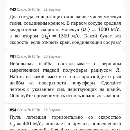
#42
·
5/10
·
Тип 23
·
Бауман
Два сосуда, содержащих одинаковое число молекул
гелия, соединены краном. В первом сосуде средняя
квадратичная скорость молекул
а во втором
Какой будет эта
скорость, если открыть кран, соединяющий сосуды?
#51
·
6/10
·
Тип 26
·
Бауман
Небольшая шайба соскальзывает с вершины
закрепленной гладкой полусферы радиусом
Найти, на какой высоте от пола произойдет отрыв
шайбы от поверхности полусферы. Сделайте
чертеж с указанием сил, действующих на шайбу.
Обоснуйте применимость использованных законов.
#54
·
5/10
·
Тип 26
·
Бауман
Пуля, летевшая горизонтально со скоростью
, попадает в брусок, подвешенный
на нити длиной
и застревает в нем.