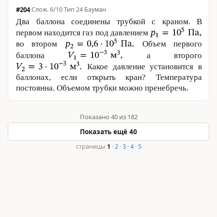
#204
·
6/10
·
Тип 24
·
Бауман
Два баллона соединены трубкой с краном. В
первом находится газ под давлением
во втором
Объем первого
баллона
а второго
Какое давление установится в
баллонах, если открыть кран? Температура
постоянна. Объемом трубки можно пренебречь.
Показано 40 из 182
Показать ещё 40
страницы
1
·
2
·
3
·
4
·
5