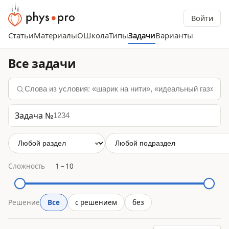
Войти
Статьи
Материалы
О
Школа
Типы
Задачи
Варианты
Все задачи
Задача №
Сложность
1
–
10
Решение
Все
с решением
без