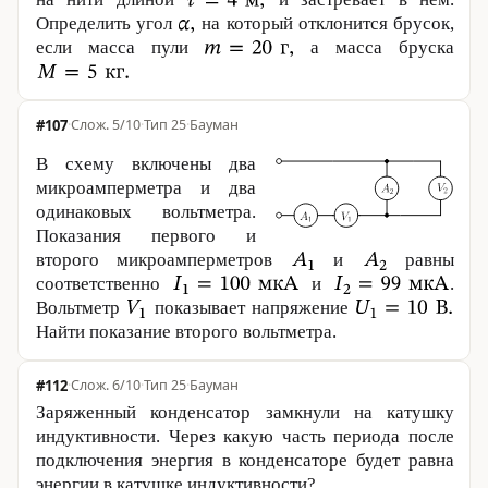
Определить угол
на который отклонится брусок,
если масса пули
а масса бруска
#107
·
5/10
·
Тип 25
·
Бауман
В схему включены два
микроамперметра и два
одинаковых вольтметра.
Показания первого и
второго микроамперметров
и
равны
соответственно
и
.
Вольтметр
показывает напряжение
Найти показание второго вольт­метра.
#112
·
6/10
·
Тип 25
·
Бауман
Заряженный конденсатор замкнули на катушку
индуктивности. Через какую часть периода после
подключения энергия в конденсаторе будет равна
энергии в катушке ин­дук­тив­ности?