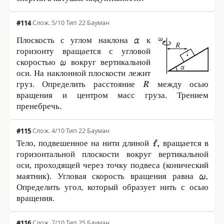
#114
·
5/10
·
Тип 22
·
Бауман
Плоскость с углом наклона
к
горизонту вращается с угловой
скоростью
вокруг вертикальной
оси. На наклонной плоскости лежит
груз. Определить расстояние
между осью
вращения и центром масс груза. Трением
пренебречь.
#115
·
4/10
·
Тип 22
·
Бауман
Тело, подвешенное на нити длиной
вращается в
горизонтальной плоскости вокруг вертикальной
оси, проходящей через точку подвеса (конический
маятник). Угловая скорость вращения равна
Определить угол, который образует нить с осью
вращения.
#116
·
7/10
·
Тип 25
·
Бауман