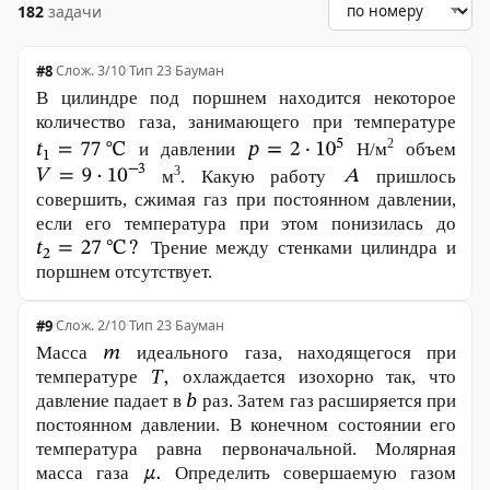
182
задачи
#8
·
3/10
·
Тип 23
·
Бауман
В цилиндре под поршнем находится некоторое
количество газа, занимающего при температуре
2
и давлении
Н/м
объем
3
м
. Какую работу
пришлось
совершить, сжимая газ при постоянном давлении,
если его температура при этом понизилась до
Трение между стенками цилиндра и
поршнем отсутствует.
#9
·
2/10
·
Тип 23
·
Бауман
Масса
идеального газа, находящегося при
температуре
охлаждается изохорно так, что
давление падает в
раз. Затем газ расширяется при
постоянном давлении. В конечном состоянии его
температура равна первоначальной. Молярная
масса газа
Определить совершаемую газом