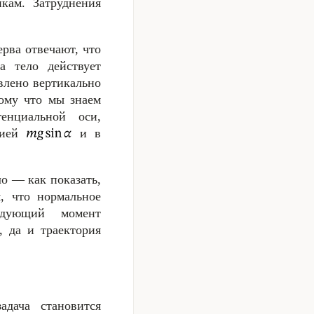
кам. Затруднения
рва отвечают, что
 тело действует
влено вертикально
ому что мы знаем
енциальной оси,
кцией
и в
о — как показать,
, что нормальное
дующий момент
, да и траектория
адача становится