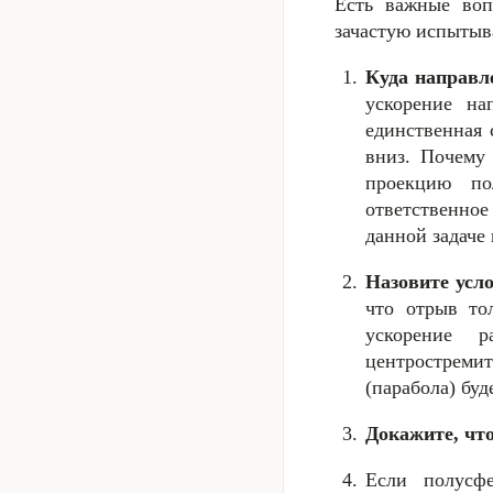
Есть важные воп
зачастую испытыв
Куда направл
ускорение н
единственная
вниз. Почему
проекцию по
ответственно
данной задаче 
Назовите усл
что отрыв то
ускорение 
центростремит
(парабола) бу
Докажите, что
Если полусфе