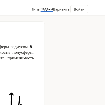
Задачи
Типы
Варианты
Войти
сферы радиусом
ности полусферы.
йте применимость