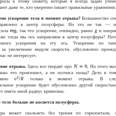
росы к этому сюжету, которые я всегда задаю учени
ают даже те, кто уверенно пишет правильные уравнения.
ено ускорение тела в момент отрыва?
Большинство спе
аправлено в центр полусферы. Но это не так — на
 сила
так что ускорение, очевидно, равно
и напра
 же тогда мы ось направляем в центр полусферы? Пот
лного ускорения на эту ось. Ускорение по танг
е за увеличение модуля скорости, обусловлено прое
нас не интересует.
овие отрыва.
Здесь все твердят про
Но этого мал
лько что произошел, а не полчаса назад? Дело в том
равно
только в момент отрыва. В сле
ельное ускорение будет обусловлено другой скоростью
дет иметь иной радиус кривизны.
 тело больше не коснется полусферы.
ра может скользить без трения по горизонтали, з