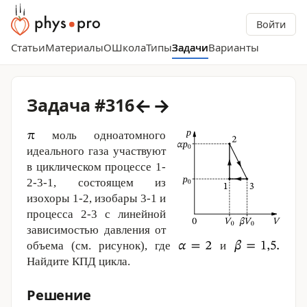
Войти
Статьи
Материалы
О
Школа
Типы
Задачи
Варианты
←
→
Задача #316
моль одноатомного
идеального газа участвуют
в циклическом процессе 1-
2-3-1, состоящем из
изохоры 1-2, изобары 3-1 и
процесса 2-
3 с
линейной
зависимостью давления от
объема (см. рисунок), где
и
Найдите КПД цикла.
Решение