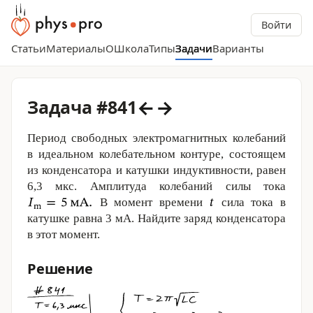
Войти
Статьи
Материалы
О
Школа
Типы
Задачи
Варианты
←
→
Задача #841
Период свободных электромагнитных колебаний
в идеальном колебательном контуре, состоящем
из конденсатора и катушки индуктивности, равен
6,3 мкс. Амплитуда колебаний силы тока
В момент времени
сила тока в
катушке равна
3 мА
. Найдите заряд конденсатора
в этот момент.
Решение