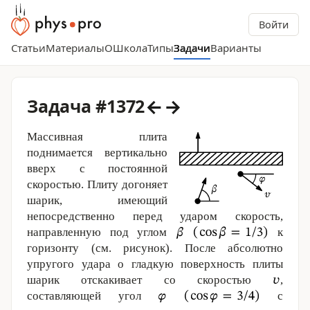
Войти
Статьи
Материалы
О
Школа
Типы
Задачи
Варианты
←
→
Задача #1372
Массивная плита
поднимается вертикально
вверх с постоянной
скоростью. Плиту догоняет
шарик, имеющий
непосредственно перед ударом скорость,
направленную под углом
к
горизонту (см. рисунок). После абсолютно
упругого удара о гладкую поверхность плиты
шарик отскакивает со скоростью
,
составляющей угол
с