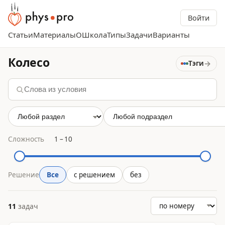
Войти
Статьи
Материалы
О
Школа
Типы
Задачи
Варианты
Колесо
→
Тэги
Сложность
1
–
10
Решение
Все
с решением
без
11
задач