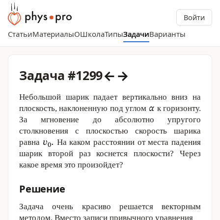
Войти
Статьи
Материалы
О
Школа
Типы
Задачи
Варианты
←
→
Задача #1299
Небольшой шарик падает вертикально вниз на
плоскость, наклоненную под углом
к горизонту.
За мгновение до абсолютно упругого
столкновения с плоскостью скорость шарика
равна
На каком расстоянии от места падения
шарик второй раз коснется плоскости? Через
какое время это произойдет?
Решение
Задача очень красиво решается векторным
методом. Вместо записи привычного уравнения