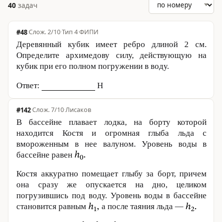
40
задач
#48
·
2/10
·
Тип 4
·
ФИПИ
Деревянный кубик имеет ребро длиной
2 см
.
Определите архимедову силу, действующую на
кубик при его полном погружении в воду.
Ответ:
Н
#142
·
7/10
·
Лисаков
В бассейне плавает лодка, на борту которой
находится Костя и огромная глыба льда с
вмороженным в нее валуном. Уровень воды в
бассейне равен
Костя аккуратно помещает глыбу за борт, причем
она сразу же опускается на дно, целиком
погрузившись под воду. Уровень воды в бассейне
становится равным
а после таяния льда —