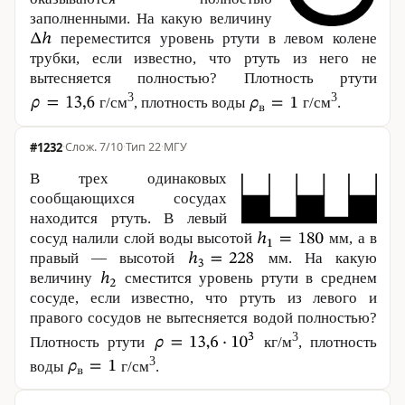
заполненными. На какую величину
переместится уровень ртути в левом колене
трубки, если известно, что ртуть из него не
вытесняется полностью? Плотность ртути
3
3
г/см
, плотность воды
г/см
.
#1232
·
7/10
·
Тип 22
·
МГУ
В трех одинаковых
сообщающихся сосудах
находится ртуть. В левый
сосуд налили слой воды высотой
мм, а в
правый — высотой
мм. На какую
величину
сместится уровень ртути в среднем
сосуде, если известно, что ртуть из левого и
правого сосудов не вытесняется водой полностью?
3
Плотность ртути
кг/м
, плотность
3
воды
г/см
.