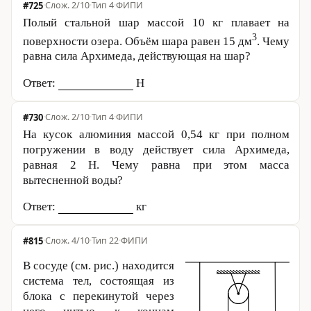
#725
·
2/10
·
Тип 4
·
ФИПИ
Полый стальной шар массой
10 кг
плавает на
3
поверхности озера. Объём шара равен 15 дм
. Чему
равна сила Архимеда, действующая на шар?
Ответ:
Н
#730
·
2/10
·
Тип 4
·
ФИПИ
На кусок алюминия массой
0,54 кг
при полном
погружении в воду действует сила Архимеда,
равная
2 Н
. Чему равна при этом масса
вытесненной воды?
Ответ:
кг
#815
·
4/10
·
Тип 22
·
ФИПИ
В сосуде (см. рис.) находится
система тел, состоящая из
блока с перекинутой через