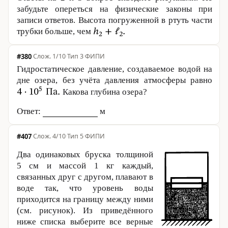
забудьте опереться на физические законы при
записи ответов. Высота погруженной в ртуть части
трубки больше, чем
#380
·
1/10
·
Тип 3
·
ФИПИ
Гидростатическое давление, создаваемое водой на
дне озера, без учёта давления атмосферы равно
Какова глубина озера?
Ответ:
м
#407
·
4/10
·
Тип 5
·
ФИПИ
Два одинаковых бруска толщиной
5 см
и массой
1 кг
каждый,
связанных друг с другом, плавают в
воде так, что уровень воды
приходится на границу между ними
(см. рисунок). Из приведённого
ниже списка выберите все верные