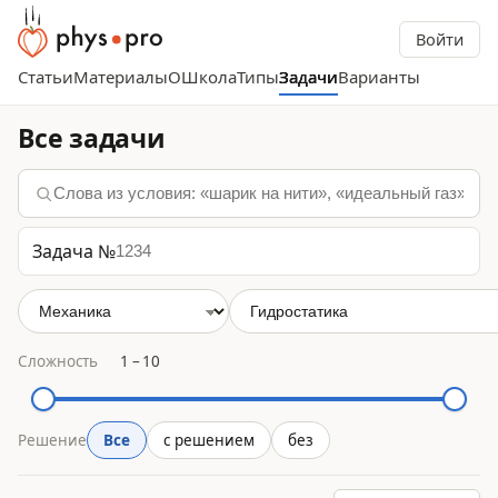
Войти
Статьи
Материалы
О
Школа
Типы
Задачи
Варианты
Все задачи
Задача №
Сложность
1
–
10
Решение
Все
с решением
без