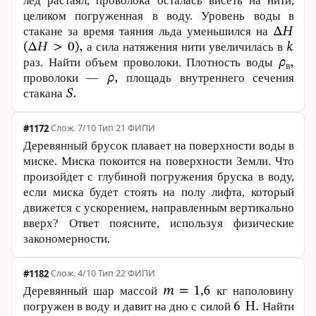
лед растаял, проволока осталась висеть на нити,
целиком погруженная в воду. Уровень воды в
стакане за время таяния льда уменьшился на
а сила натяжения нити увеличилась в
раз. Найти объем проволоки. Плотность воды
проволоки —
площадь внутреннего сечения
стакана
#1172
·
7/10
·
Тип 21
·
ФИПИ
Деревянный брусок плавает на поверхности воды в
миске. Миска покоится на поверхности Земли. Что
произойдет с глубиной погружения бруска в воду,
если миска будет стоять на полу лифта, который
движется с ускорением, направленным вертикально
вверх? Ответ поясните, используя физические
закономерности.
#1182
·
4/10
·
Тип 22
·
ФИПИ
Деревянный шар массой
кг наполовину
погружен в воду и давит на дно с силой
Найти