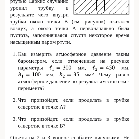
ртутью Саркис случайно
уронил трубку, в
результате чего внутри
трубки около точки B (см. рисунок) оказался
воздух, а около точки A первоначально была
пустота, заполнившаяся спустя некоторое время
насыщенным паром ртути.
Как измерить атмосферное давление таким
барометром, если отмеченные на рисунке
параметры
мм,
мм,
мм,
мм? Чему равно
атмосферное давление по результатам этого экс­
пе­ри­мента?
Что произойдет, если проделать в трубке
отверстие в точке A?
Что произойдет, если проделать в трубке
отверстие в точке B?
Ответы на 2 и 3 вопрос снабдите рисунками. Не