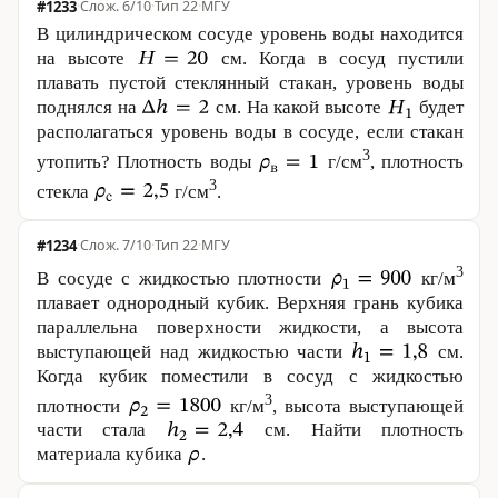
#1233
·
6/10
·
Тип 22
·
МГУ
В цилиндрическом сосуде уровень воды находится
на высоте
см. Когда в сосуд пустили
плавать пустой стеклянный стакан, уровень воды
поднялся на
см. На какой высоте
будет
располагаться уровень воды в сосуде, если стакан
3
утопить? Плотность воды
г/см
, плотность
3
стекла
г/см
.
#1234
·
7/10
·
Тип 22
·
МГУ
3
В сосуде с жидкостью плотности
кг/м
плавает однородный кубик. Верхняя грань кубика
параллельна поверхности жидкости, а высота
выступающей над жидкостью части
см.
Когда кубик поместили в сосуд с жидкостью
3
плотности
кг/м
, высота выступающей
части стала
см. Найти плотность
материала кубика
.