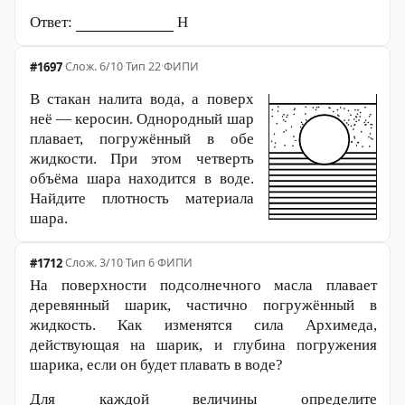
Ответ:
Н
#1697
·
6/10
·
Тип 22
·
ФИПИ
В стакан налита вода, а поверх
неё — керосин. Однородный шар
плавает, погружённый в обе
жидкости. При этом четверть
объёма шара находится в воде.
Найдите плотность материала
шара.
#1712
·
3/10
·
Тип 6
·
ФИПИ
На поверхности подсолнечного масла плавает
деревянный шарик, частично погружённый в
жидкость. Как изменятся сила Архимеда,
действующая на шарик, и глубина погружения
шарика, если он будет плавать в воде?
Для каждой величины определите