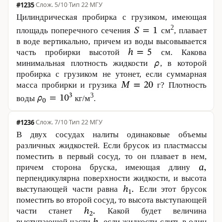
#1235
·
5/10
·
Тип 22
·
МГУ
Цилиндрическая пробирка с грузиком, имеющая
2
площадь поперечного сечения
см
, плавает
в воде вертикально, причем из воды высовывается
часть пробирки высотой
см. Какова
минимальная плотность жидкости
, в которой
пробирка с грузиком не утонет, если суммарная
масса пробирки и грузика
г? Плотность
3
воды
кг/м
.
#1236
·
7/10
·
Тип 22
·
МГУ
В двух сосудах налиты одинаковые объемы
различных жидкостей. Если брусок из пластмассы
поместить в первый сосуд, то он плавает в нем,
причем сторона бруска, имеющая длину
перпендикулярна поверхности жидкости, и высота
выступающей части равна
Если этот брусок
поместить во второй сосуд, то высота выступающей
части станет
Какой будет величина
выступающей части
если жидкости слить в один