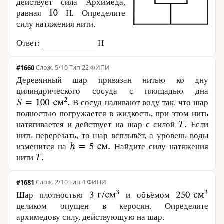
действует сила Архимеда,
равная
Н. Определите
силу натяжения нити.
Ответ:
Н
#1660
·
5/10
·
Тип 22
·
ФИПИ
Деревянный шар привязан нитью ко дну
цилиндрического сосуда с площадью дна
В сосуд наливают воду так, что шар
полностью погружается в жидкость, при этом нить
натягивается и действует на шар с силой
Если
нить перерезать, то шар всплывёт, а уровень воды
изменится на
Найдите силу натяжения
нити
#1681
·
2/10
·
Тип 4
·
ФИПИ
Шар плотностью
и объёмом
целиком опущен в керосин. Определите
архимедову силу, действующую на шар.