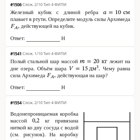
#1506
·
2/10
·
Тип 4
·
ФИПИ
Железный кубик с длиной ребра
плавает в ртути. Определите модуль силы Архимеда
действующей на кубик.
Ответ:
Н
#1541
·
1/10
·
Тип 4
·
ФИПИ
Полый стальной шар массой
лежит на
дне озера. Объём шара
Чему равна
сила Архимеда
действующая на шар?
Ответ:
Н
#1554
·
2/10
·
Тип 4
·
ФИПИ
Водонепроницаемая коробка
массой
кг привязана
ниткой ко дну сосуда с водой
(см. рисунок). На коробку