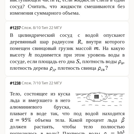
сосуд? Считать, что жидкости смешиваются без
изменения суммарного объема.
#1237
·
8/10
·
Тип 22
·
МГУ
В цилиндрический сосуд с водой опускают
деревянный шар радиусом
внутри которого
помещен свинцовый грузик массой
На какую
высоту
поднимется при этом уровень воды в
сосуде, если площадь его дна
плотность воды
плотность дерева
плотность свинца
#1238
·
7/10
·
Тип 22
·
МГУ
Тело, состоящее из куска
льда и вмерзшего в него
алюминиевого бруска,
плавает в воде так, что под водой находится
объема тела. Какой процент льда
должен растаять, чтобы тело полностью
погрузилось в воду? Плотность воды