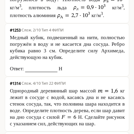
3
3
кг/м
, плотность льда
кг/м
,
3
плотность алюминия
кг/м
.
#1253
·
2/10
·
Тип 4
·
ФИПИ
Медный кубик, подвешенный на нити, полностью
погружён в воду и не касается дна сосуда. Ребро
кубика равно
3 см
. Определите силу Архимеда,
действующую на кубик.
Ответ:
Н
#1314
·
4/10
·
Тип 22
·
ФИПИ
Однородный деревянный шар массой
кг
лежит в сосуде с водой, касаясь дна и не касаясь
стенок сосуда, так, что половина шара находится в
воде. Определите плотность дерева, если шар давит
на дно сосуда с силой
Н. Сделайте рисунок
с указанием сил, действующих на шар.