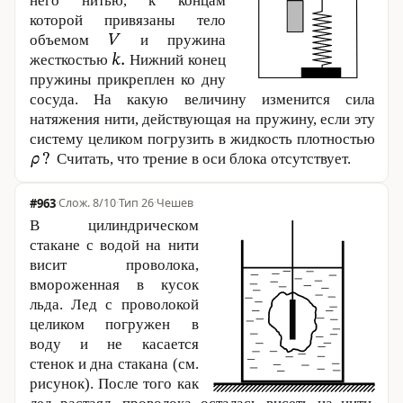
него нитью, к концам
которой привязаны тело
объемом
и пружина
жесткостью
Нижний конец
пружины прикреплен ко дну
сосуда. На какую величину изменится сила
натяжения нити, действующая на пружину, если эту
систему целиком погрузить в жидкость плотностью
Считать, что трение в оси блока отсутствует.
#963
·
8/10
·
Тип 26
·
Чешев
В цилиндрическом
стакане с водой на нити
висит проволока,
вмороженная в кусок
льда. Лед с проволокой
целиком погружен в
воду и не касается
стенок и дна стакана (см.
рисунок). После того как