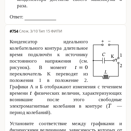
раза.
Ответ:
#754
·
3/10
·
Тип 15
·
ФИПИ
Конденсатор идеального
колебательного контура длительное
время подключён к источнику
постоянного напряжения (см.
рисунок). В момент
переключатель K переводят из
положения 1 в положение 2.
Графики А и Б отображают изменения с течением
времени
физических величин, характеризующих
возникшие после этого свободные
электромагнитные колебания в контуре (
—
период колебаний).
Установите соответствие между графиками и
физическими величинами, зависимость которых от