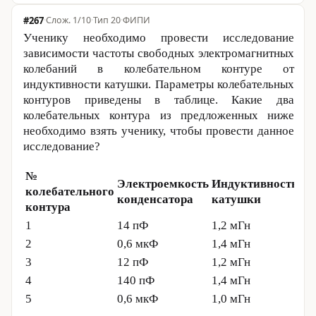
#267
·
1/10
·
Тип 20
·
ФИПИ
Ученику необходимо провести исследование
зависимости частоты свободных электромагнитных
колебаний в колебательном контуре от
индуктивности катушки. Параметры колебательных
контуров приведены в таблице. Какие два
колебательных контура из предложенных ниже
необходимо взять ученику, чтобы провести данное
исследование?
№
Электроемкость
Индуктивность
колебательного
конденсатора
катушки
контура
1
14 пФ
1,2 мГн
2
0,6 мкФ
1,4 мГн
3
12 пФ
1,2 мГн
4
140 пФ
1,4 мГн
5
0,6 мкФ
1,0 мГн