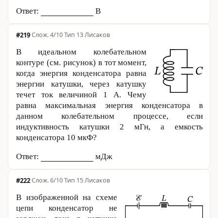
Ответ:
В
#219
·
4/10
·
Тип 13
·
Лисаков
В идеальном колебательном
контуре (см. рисунок) в тот момент,
когда энергия конденсатора равна
энергии катушки, через катушку
течет ток величиной
1 А
. Чему
равна максимальная энергия конденсатора в
данном колебательном процессе, если
индуктивность катушки 2 мГн, а емкость
конденсатора 10 мкФ?
Ответ:
мДж
#222
·
6/10
·
Тип 15
·
Лисаков
В изображенной на схеме
цепи конденсатор не