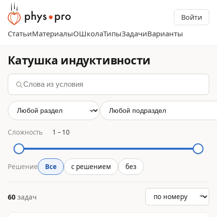
Войти
Статьи
Материалы
О
Школа
Типы
Задачи
Варианты
Катушка индуктивности
Сложность
1
–
10
Решение
Все
с решением
без
60
задач