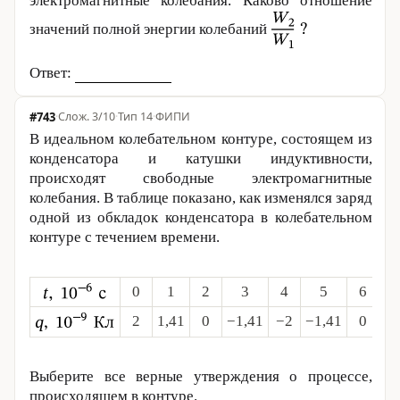
электромагнитные колебания. Каково отношение
значений полной энергии колебаний
Ответ:
#743
·
3/10
·
Тип 14
·
ФИПИ
В идеальном колебательном контуре, состоящем из
конденсатора и катушки индуктивности,
происходят свободные электромагнитные
колебания. В таблице показано, как изменялся заряд
одной из обкладок конденсатора в колебательном
контуре с течением времени.
0
1
2
3
4
5
6
2
1,41
0
−1,41
−2
−1,41
0
1,
Выберите все верные утверждения о процессе,
происходящем в контуре.