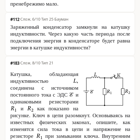
пренебрежимо мало.
#112
·
6/10
·
Тип 25
·
Бауман
Заряженный конденсатор замкнули на катушку
индуктивности. Через какую часть периода после
подключения энергия в конденсаторе будет равна
энергии в катушке ин­дук­тив­ности?
#183
·
8/10
·
Тип 21
Катушка, обладающая
индуктивностью
соединена с источником
постоянного тока с ЭДС
и
одинаковыми резисторами
и
как показано на
рисунке. Ключ в цепи разомкнут. Основываясь на
известных физических законах, опишите, как
изменятся сила тока в цепи и напряжение на
резисторе
при замыкании ключа. Внутренним