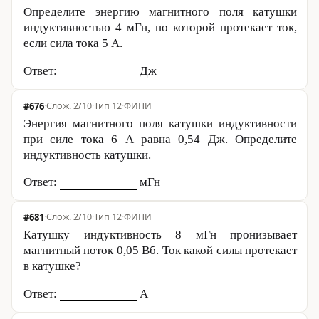
Определите энергию магнитного поля катушки
индуктивностью 4 мГн, по которой протекает ток,
если сила тока
5 А
.
Ответ:
Дж
#676
·
2/10
·
Тип 12
·
ФИПИ
Энергия магнитного поля катушки индуктивности
при силе тока
6 А
равна
0,54 Дж
. Определите
индуктивность катушки.
Ответ:
мГн
#681
·
2/10
·
Тип 12
·
ФИПИ
Катушку индуктивность 8 мГн пронизывает
магнитный поток
0,05 Вб
. Ток какой силы протекает
в катушке?
Ответ:
А