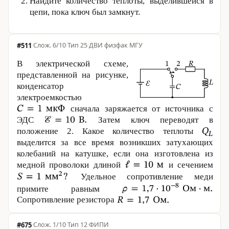
Найдите количество теплоты, выделившейся в
цепи, пока ключ был замкнут.
#511
·
6/10
·
Тип 25
·
ДВИ физфак МГУ
В электрической схеме,
представленной на рисунке,
конденсатор
электроемкостью
сначала заряжается от источника с
ЭДС
Затем ключ переводят в
положение 2. Какое количество теплоты
выделится за все время возникших затухающих
колебаний на катушке, если она изготовлена из
медной проволоки длиной
и сечением
Удельное сопротивление меди
примите равным
Сопротивление резистора
#675
·
1/10
·
Тип 12
·
ФИПИ