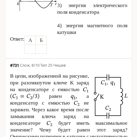
3) энергия электрического
поля конденсатора
4) энергия магнитного поля
катушки
Ответ:
А
Б
#731
·
8/10
·
Тип 25
·
Чешев
В цепи, изображенной на рисунке,
при разомкнутом ключе K заряд
на конденсаторе с емкостью
равен
а
конденсатор с емкостью
не
заряжен. Через какое время после
замыкания ключа заряд на
конденсаторе
будет иметь максимальное
значение? Чему будет равен этот заряд?
Омическими потерями в катушке с индуктивностью