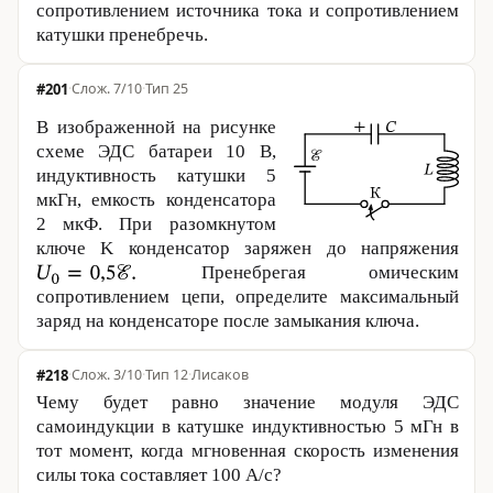
сопротивлением источника тока и сопротивлением
катушки пре­не­бречь.
#201
·
7/10
·
Тип 25
В изображенной на рисунке
схеме ЭДС батареи
10 В
,
индуктивность катушки 5
мкГн, емкость конденсатора
2 мкФ. При разомкнутом
ключе K конденсатор заряжен до напряжения
Пренебрегая омическим
сопротивлением цепи, определите максимальный
заряд на конденсаторе после замыкания ключа.
#218
·
3/10
·
Тип 12
·
Лисаков
Чему будет равно значение модуля ЭДС
самоиндукции в катушке индуктивностью 5 мГн в
тот момент, когда мгновенная скорость изменения
силы тока составляет
100 А
/c?