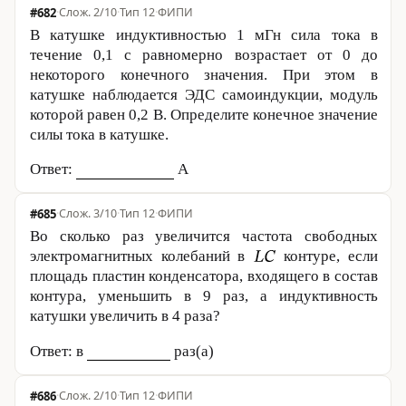
#682
·
2/10
·
Тип 12
·
ФИПИ
В катушке индуктивностью 1 мГн сила тока в
течение
0,1 с
равномерно возрастает от 0 до
некоторого конечного значения. При этом в
катушке наблюдается ЭДС самоиндукции, модуль
которой равен
0,2 В
. Определите конечное значение
силы тока в катушке.
Ответ:
А
#685
·
3/10
·
Тип 12
·
ФИПИ
Во сколько раз увеличится частота свободных
электромагнитных колебаний в
контуре, если
площадь пластин конденсатора, входящего в состав
контура, уменьшить в 9 раз, а индуктивность
катушки увеличить в 4 раза?
Ответ: в
раз(а)
#686
·
2/10
·
Тип 12
·
ФИПИ