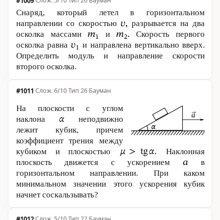
#1009
·
5/10
·
Тип 26
·
Бауман
Снаряд, который летел в горизонтальном
направлении со скоростью
разрывается на два
осколка массами
и
Скорость первого
осколка равна
и направлена вертикально вверх.
Определить модуль и направление скорости
второго осколка.
#1011
·
6/10
·
Тип 26
·
Бауман
На плоскости с углом
наклона
неподвижно
лежит кубик, причем
коэффициент трения между
кубиком и плоскостью
Наклонная
плоскость движется с ускорением
в
горизонтальном направлении. При каком
минимальном значении этого ускорения кубик
начнет соскаль­зы­вать?
#1012
·
5/10
·
Тип 22
·
Бауман