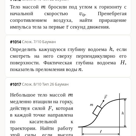
Тело массой
бросили под углом к горизонту с
начальной скоростью
Пренебрегая
сопротивлением воздуха, найти приращение
импульса тела за первые
секунд движения.
#1014
·
7/10
·
Бауман
Определить кажущуюся глубину водоема
если
смотреть на него сверху перпендикулярно его
поверхности. Фактическая глубина водоема
показатель преломления воды
#1017
·
8/10
·
Тип 26
·
Бауман
Небольшое тело массой
медленно втащили на горку,
действуя силой
которая
в каждой точке направлена
по касательной к
траектории. Найти работу
этой силы, если высота