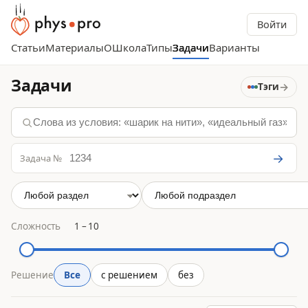
Войти
Статьи
Материалы
О
Школа
Типы
Задачи
Варианты
Задачи
→
Тэги
→
Задача №
Сложность
1
–
10
Решение
Все
с решением
без