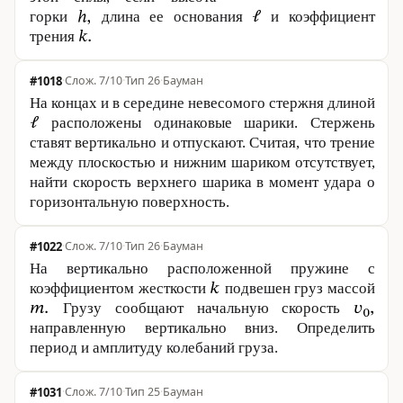
горки
длина ее основания
и коэффициент
трения
#1018
·
7/10
·
Тип 26
·
Бауман
На концах и в середине невесомого стержня длиной
расположены одинаковые шарики. Стержень
ставят вертикально и отпускают. Считая, что трение
между плоскостью и нижним шариком отсутствует,
найти скорость верхнего шарика в момент удара о
горизонтальную поверхность.
#1022
·
7/10
·
Тип 26
·
Бауман
На вертикально расположенной пружине с
коэффициентом жесткости
подвешен груз массой
Грузу сообщают начальную скорость
направленную вертикально вниз. Определить
период и амплитуду колебаний груза.
#1031
·
7/10
·
Тип 25
·
Бауман