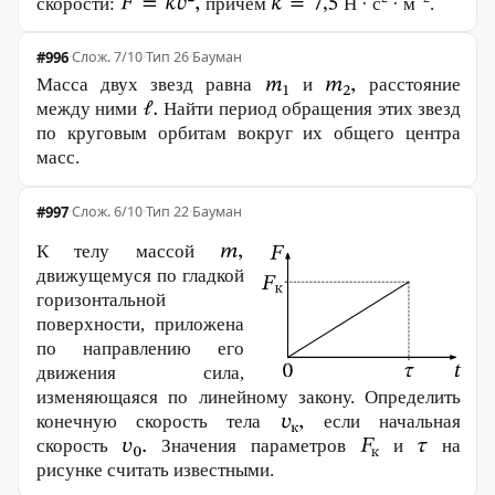
скорости:
причем
Н · с
· м
.
#996
·
7/10
·
Тип 26
·
Бауман
Масса двух звезд равна
и
расстояние
между ними
Найти период обращения этих звезд
по круговым орбитам вокруг их общего центра
масс.
#997
·
6/10
·
Тип 22
·
Бауман
К телу массой
движущемуся по гладкой
горизонтальной
поверхности, приложена
по направлению его
движения сила,
изменяющаяся по линейному закону. Определить
конечную скорость тела
если начальная
скорость
Значения параметров
и
на
рисунке считать известными.