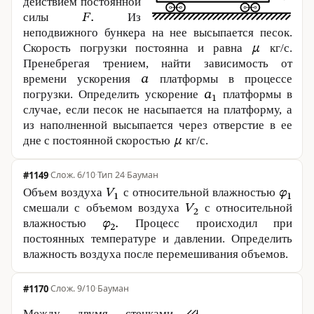
действием постоянной
силы
Из
неподвижного бункера на нее высыпается песок.
Скорость погрузки постоянна и равна
кг/с.
Пренебрегая трением, найти зависимость от
времени ускорения
платформы в процессе
погрузки. Определить ускорение
платформы в
случае, если песок не насыпается на платформу, а
из наполненной высыпается через отверстие в ее
дне с постоянной скоростью
кг/с.
#1149
·
6/10
·
Тип 24
·
Бауман
Объем воздуха
с относительной влажностью
смешали с объемом воздуха
с относительной
влажностью
Процесс происходил при
постоянных температуре и давлении. Определить
влажность воздуха после перемешивания объемов.
#1170
·
9/10
·
Бауман
Между двумя стенками,