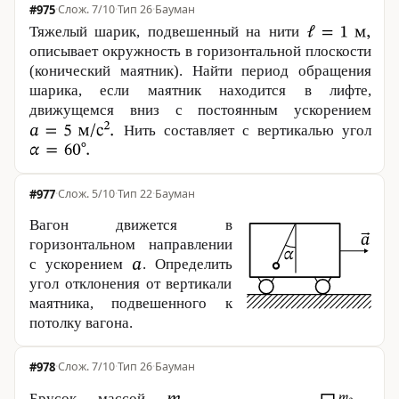
#975
·
7/10
·
Тип 26
·
Бауман
Тяжелый шарик, подвешенный на нити
описывает окружность в горизонтальной плоскости
(конический маятник). Найти период обращения
шарика, если маятник находится в лифте,
движущемся вниз с постоянным ускорением
Нить составляет с вертикалью угол
#977
·
5/10
·
Тип 22
·
Бауман
Вагон движется в
горизонтальном направлении
с ускор­е­ни­ем
. Опре­де­лить
угол отклонения от вертикали
маятника, подвешенного к
потолку вагона.
#978
·
7/10
·
Тип 26
·
Бауман
Брусок массой