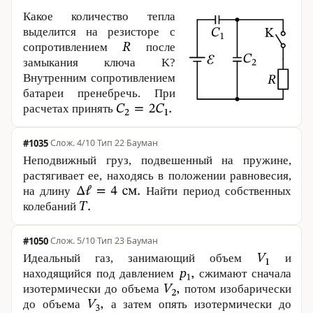
Какое количество тепла
выделится на резисторе с
сопротивлением
после
замыкания ключа K?
Внутренним сопротивлением
батареи пренебречь. При
расчетах принять
#1035
·
4/10
·
Тип 22
·
Бауман
Неподвижный груз, подвешенный на пружине,
растягивает ее, находясь в положении равновесия,
на длину
Найти период собственных
колебаний
#1050
·
5/10
·
Тип 23
·
Бауман
Идеальный газ, занимающий объем
и
находящийся под давлением
сжимают сначала
изотермически до объема
потом изобарически
до объема
а затем опять изотермически до