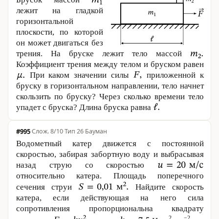
лежит на гладкой
горизонтальной
плоскости, по которой
он может двигаться без
трения. На бруске лежит тело массой
Коэффициент трения между телом и бруском равен
При каком значении силы
приложенной к
бруску в горизонтальном направлении, тело начнет
скользить по бруску? Через сколько времени тело
упадет с бруска? Длина бруска равна
#995
·
8/10
·
Тип 26
·
Бауман
Водометный катер движется с постоянной
скоростью, забирая забортную воду и выбрасывая
назад струю со скоростью
относительно катера. Площадь поперечного
сечения струи
Найдите скорость
катера, если действующая на него сила
сопротивления пропорциональна квадрату
2
−2