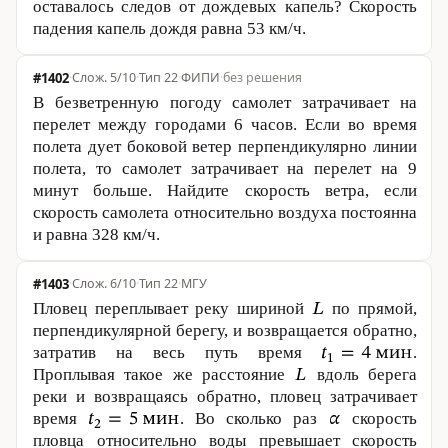
оставалось следов от дождевых капель? Скорость
падения капель дождя равна
53 км
/ч.
#1402
·
5/10
·
Тип 22
·
ФИПИ
·
без решения
В безветренную погоду самолет затрачивает на
перелет между городами 6 часов. Если во время
полета дует боковой ветер перпендикулярно линии
полета, то самолет затрачивает на перелет на 9
минут больше. Найдите скорость ветра, если
скорость самолета относительно воздуха постоянна
и равна
328 км
/ч.
#1403
·
6/10
·
Тип 22
·
МГУ
Пловец переплывает реку шириной
по прямой,
перпендикулярной берегу, и возвращается обратно,
затратив на весь путь время
.
Проплывая такое же расстояние
вдоль берега
реки и возвращаясь обратно, пловец затрачивает
время
. Во сколько раз
скорость
пловца относительно воды превышает скорость