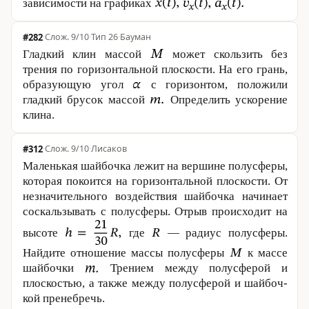
зависимости на графиках
#282
·
9/10
·
Тип 26
·
Бауман
Гладкий клин массой
может скользить без
трения по горизонтальной плоскости. На его грань,
образующую угол
с горизонтом, положили
гладкий брусок массой
Определить ускорение
клина.
#312
·
9/10
·
Лисаков
Маленькая шайбочка лежит на вершине полусферы,
которая покоится на горизонтальной плоскости. От
незначительного воздействия шайбочка начинает
соскальзывать с полусферы. Отрыв происходит на
высоте
где
— радиус полусферы.
Найдите отношение массы полусферы
к массе
шайбочки
Трением между полусферой и
плоскостью, а также между полусферой и шай­боч­
кой пре­не­бречь.