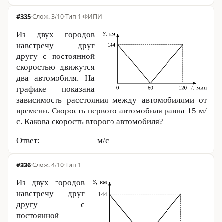
#335
·
3/10
·
Тип 1
·
ФИПИ
Из двух городов
навстречу друг
другу с постоянной
скоростью движутся
два автомобиля. На
графике показана
зависимость расстояния между автомобилями от
времени. Скорость первого автомобиля равна
15 м
/
с. Какова скорость второго авто­мо­би­ля?
Ответ:
м/с
#336
·
4/10
·
Тип 1
Из двух городов
навстречу друг
другу с
постоянной