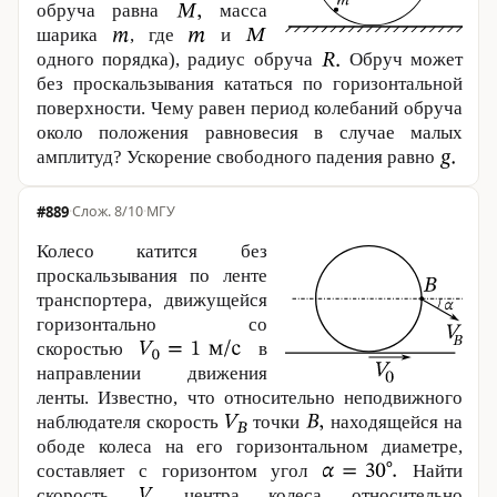
обруча равна
масса
шарика
, где
и
одного порядка), радиус обруча
Обруч может
без проскальзывания кататься по горизонтальной
поверхности. Чему равен период колебаний обруча
около положения равновесия в случае малых
амплитуд? Ускорение свободного падения равно
#889
·
8/10
·
МГУ
Колесо катится без
проскальзывания по ленте
транспортера, движущейся
горизонтально со
скоростью
в
направлении движения
ленты. Известно, что относительно неподвижного
наблюдателя скорость
точки
находящейся на
ободе колеса на его горизонтальном диаметре,
составляет с горизонтом угол
Найти
скорость
центра колеса относительно