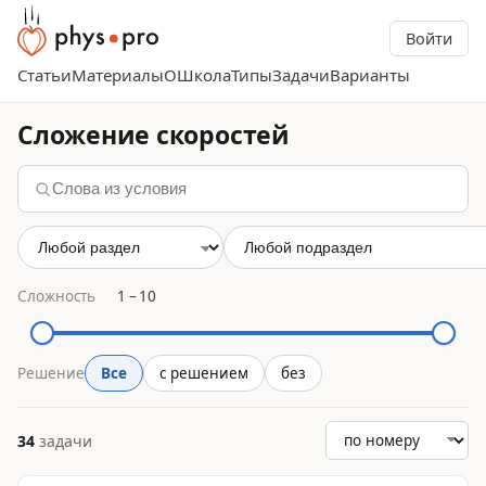
Войти
Статьи
Материалы
О
Школа
Типы
Задачи
Варианты
Сложение скоростей
Сложность
1
–
10
Решение
Все
с решением
без
34
задачи